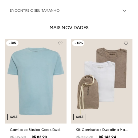
ENCONTRE O SEU TAMANHO
MAIS NOVIDADES
-
30%
-
40%
SALE
SALE
Camiseta Básica Cores Dudalina Masculina
Kit Camisetas Dudalina Masculina
R$
119
,
90
R$
83
,
93
R$
239
,
90
R$
143
,
94