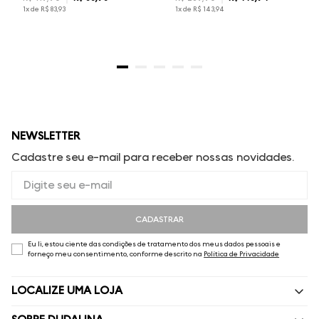
1
x de
R$
83
,
93
1
x de
R$
143
,
94
NEWSLETTER
Cadastre seu e-mail para receber nossas novidades.
CADASTRAR
Eu li, estou ciente das condições de tratamento dos meus dados pessoais e
forneço meu consentimento, conforme descrito na
Política de Privacidade
LOCALIZE UMA LOJA