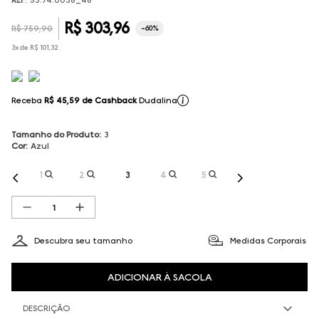
R$
303
,
96
R$
759
,
90
-
60%
3
x de
R$
101
,
32
Receba
R$ 45,59
de Cashback
Dudalina
Tamanho do Produto
:
3
Cor
:
Azul
1
2
3
4
5
Descubra seu tamanho
Medidas Corporais
ADICIONAR À SACOLA
DESCRIÇÃO