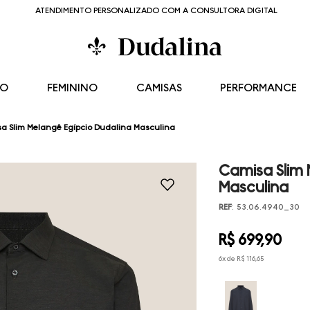
ATENDIMENTO PERSONALIZADO COM A CONSULTORA DIGITAL
NO
FEMININO
CAMISAS
PERFORMANCE
a Slim Melangê Egípcio Dudalina Masculina
Camisa Slim 
Masculina
REF
:
53.06.4940_30
R$
699
,
90
6
x de
R$
116
,
65