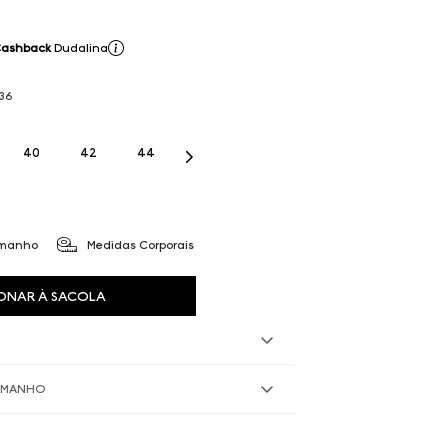
Cashback
Dudalina
36
40
42
44
amanho
Medidas Corporais
ONAR À SACOLA
TAMANHO