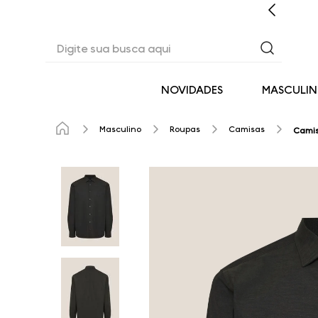
CASHBACK EM TODAS AS COMPRAS
Digite sua busca aqui
NOVIDADES
MASCULI
Masculino
Roupas
Camisas
Camis