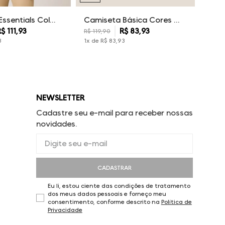
Camiseta Essentials Color Dudalina Masculina
Camiseta Básica Cores Dudalina Masculina
R$
111
,
93
R$
83
,
93
R$
119
,
90
3
1
x de
R$
83
,
93
NEWSLETTER
Cadastre seu e-mail para receber nossas
novidades.
CADASTRAR
Eu li, estou ciente das condições de tratamento
dos meus dados pessoais e forneço meu
consentimento, conforme descrito na
Política de
Privacidade