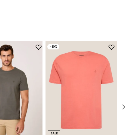
-
30%
SALE