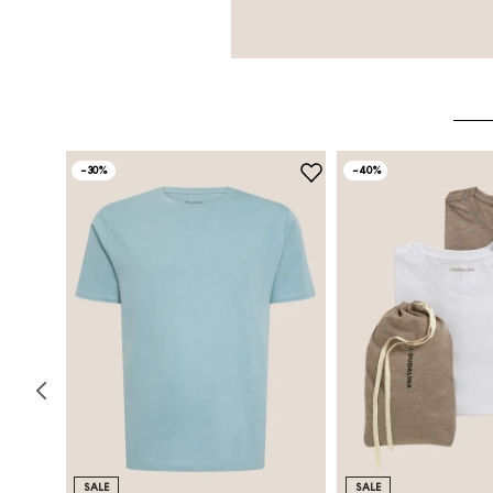
-
30%
-
40%
SALE
SALE