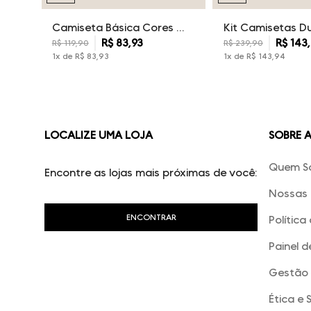
Camiseta Básica Cores Dudalina Masculina
R$
83
,
93
R$
143
,
R$
119
,
90
R$
239
,
90
1
x de
R$
83
,
93
1
x de
R$
143
,
94
LOCALIZE UMA LOJA
SOBRE 
Quem S
Encontre as lojas mais próximas de você:
Nossas 
Política
Painel d
Gestão 
Ética e 