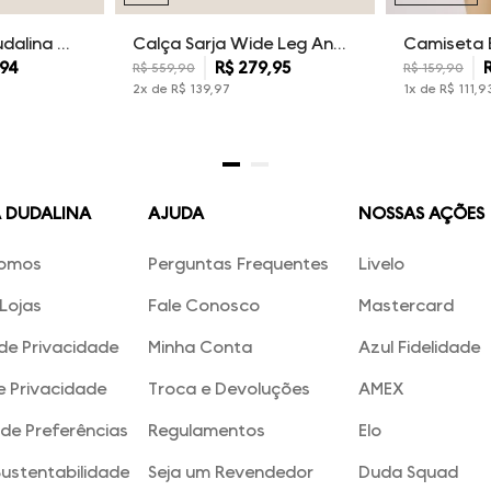
Kit Camisetas Dudalina Masculina
Calça Sarja Wide Leg Ana Dudalina Feminina
94
R$
279
,
95
R$
559
,
90
R$
159
,
90
2
x de
R$
139
,
97
1
x de
R$
111
,
9
A DUDALINA
AJUDA
NOSSAS AÇÕES
omos
Perguntas Frequentes
Livelo
Lojas
Fale Conosco
Mastercard
 de Privacidade
Minha Conta
Azul Fidelidade
e Privacidade
Troca e Devoluções
AMEX
de Preferências
Regulamentos
Elo
Sustentabilidade
Seja um Revendedor
Duda Squad