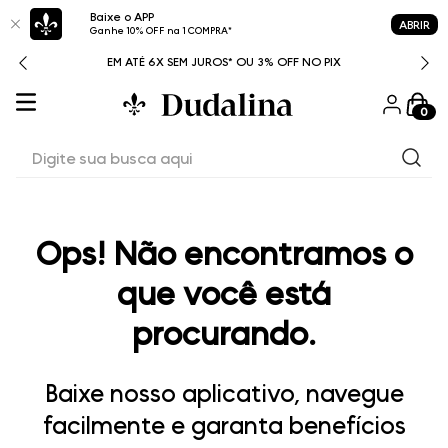
Baixe o APP
ABRIR
Ganhe 10% OFF na 1 COMPRA*
ITAL
EM ATÉ 6X SEM JUROS* OU 3% OFF NO PIX
0
Digite sua busca aqui
Ops! Não encontramos o
que você está
procurando.
Baixe nosso aplicativo, navegue
facilmente e garanta benefícios