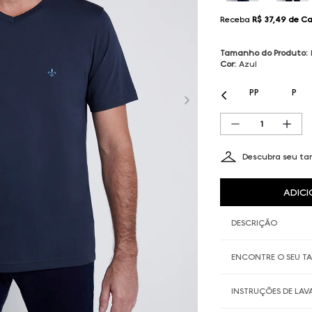
Receba
R$ 37,49
de Ca
Tamanho do Produto
:
Cor
:
Azul
PP
P
Descubra seu t
ADICI
DESCRIÇÃO
ENCONTRE O SEU 
INSTRUÇÕES DE LA