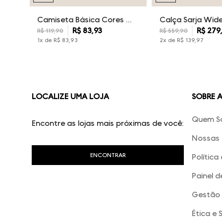
Camiseta Básica Cores Dudalina Masculina
R$
83
,
93
R$
279
R$
119
,
90
R$
559
,
90
1
x de
R$
83
,
93
2
x de
R$
139
,
97
LOCALIZE UMA LOJA
SOBRE 
Quem S
Encontre as lojas mais próximas de você:
Nossas 
Política
Painel d
Gestão 
Ética e 