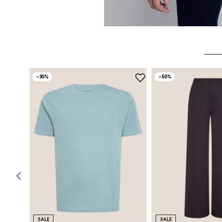
-
30%
-
50%
SALE
SALE