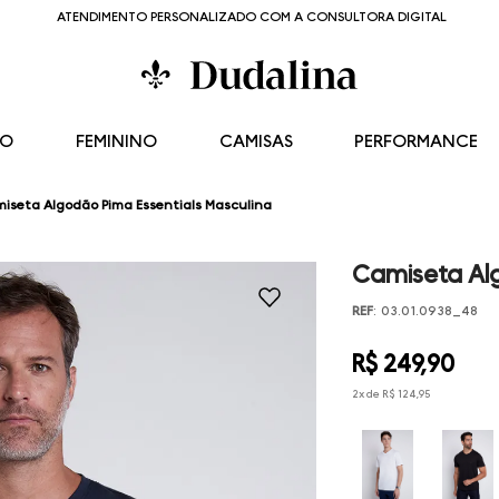
ATENDIMENTO PERSONALIZADO COM A CONSULTORA DIGITAL
NO
FEMININO
CAMISAS
PERFORMANCE
iseta Algodão Pima Essentials Masculina
Camiseta Alg
REF
:
03.01.0938_48
R$
249
,
90
2
x de
R$
124
,
95