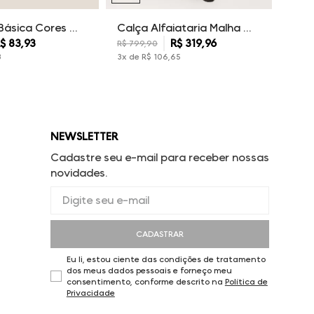
Camiseta Básica Cores Dudalina Masculina
Calça Alfaiataria Malha Dudalina Masculina
$
83
,
93
R$
319
,
96
R$
799
,
90
3
3
x de
R$
106
,
65
NEWSLETTER
Cadastre seu e-mail para receber nossas
novidades.
CADASTRAR
Eu li, estou ciente das condições de tratamento
dos meus dados pessoais e forneço meu
consentimento, conforme descrito na
Política de
Privacidade