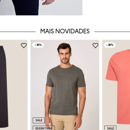
MAIS NOVIDADES
-
30%
-
30%
SALE
ESSENTIALS
SALE