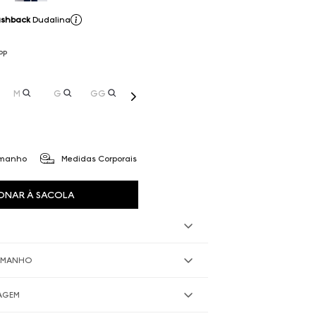
shback
Dudalina
PP
M
G
GG
amanho
Medidas Corporais
ONAR À SACOLA
TAMANHO
VAGEM