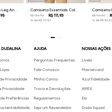
Calça Sarja Wide Leg Ana Dudalina Feminina
Camiseta Essentials Color Dudalina Masculina
,
95
R$
111
,
93
R
R$
159
,
90
R$
119
,
90
1
x de
R$
111
,
93
1
x de
R$
83
,
9
A DUDALINA
AJUDA
NOSSAS AÇÕES
omos
Perguntas Frequentes
Livelo
Lojas
Fale Conosco
Mastercard
 de Privacidade
Minha Conta
Azul Fidelidade
e Privacidade
Troca e Devoluções
AMEX
de Preferências
Regulamentos
Elo
Sustentabilidade
Seja um Revendedor
Duda Squad