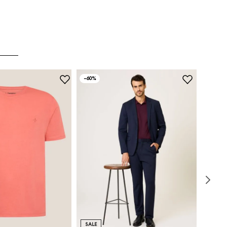
-
60%
SALE