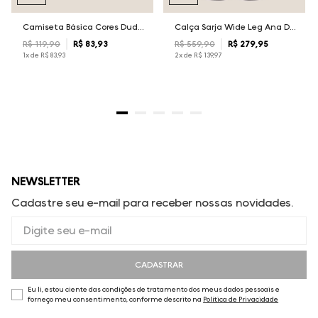
Camiseta Básica Cores Dudalina Masculina
Calça Sarja Wide Leg Ana Dudalina Feminina
R$
119
,
90
R$
83
,
93
R$
559
,
90
R$
279
,
95
1
x de
R$
83
,
93
2
x de
R$
139
,
97
NEWSLETTER
Cadastre seu e-mail para receber nossas novidades.
CADASTRAR
Eu li, estou ciente das condições de tratamento dos meus dados pessoais e
forneço meu consentimento, conforme descrito na
Política de Privacidade