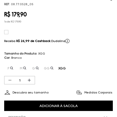
REF
:
08.77.0528_05
R$
179
,
90
1
x de
R$
179
,
90
Receba
R$ 26,99
de Cashback
Dudalina
Tamanho do Produto
:
XGG
Cor
:
Branco
P
M
G
GG
XGG
Descubra seu tamanho
Medidas Corporais
ADICIONAR À SACOLA