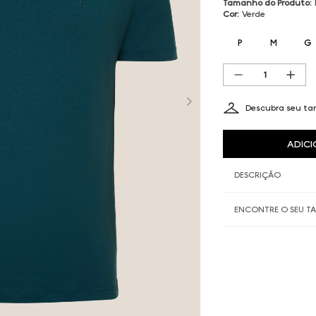
Tamanho do Produto
:
Cor
:
Verde
P
M
G
Descubra seu t
ADICI
DESCRIÇÃO
ENCONTRE O SEU 