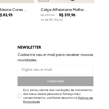
Camiseta Básica Cores Dudalina Masculina
Calça Alfaiataria Malha Dudalina Masculina
$
83
,
93
R$
319
,
96
R$
799
,
90
3
3
x de
R$
106
,
65
NEWSLETTER
Cadastre seu e-mail para receber nossas
novidades.
CADASTRAR
Eu li, estou ciente das condições de tratamento
dos meus dados pessoais e forneço meu
consentimento, conforme descrito na
Política de
Privacidade