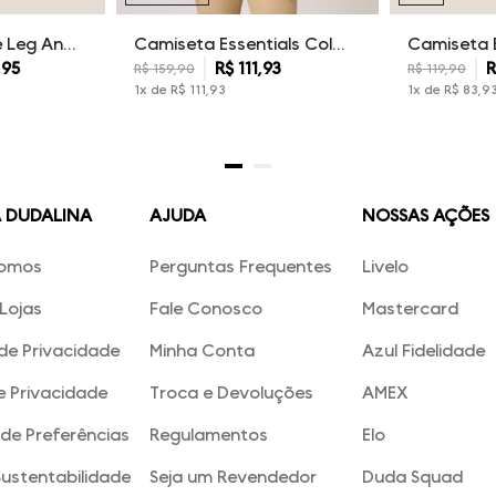
Calça Sarja Wide Leg Ana Dudalina Feminina
Camiseta Essentials Color Dudalina Masculina
,
95
R$
111
,
93
R
R$
159
,
90
R$
119
,
90
1
x de
R$
111
,
93
1
x de
R$
83
,
9
A DUDALINA
AJUDA
NOSSAS AÇÕES
omos
Perguntas Frequentes
Livelo
Lojas
Fale Conosco
Mastercard
 de Privacidade
Minha Conta
Azul Fidelidade
e Privacidade
Troca e Devoluções
AMEX
de Preferências
Regulamentos
Elo
Sustentabilidade
Seja um Revendedor
Duda Squad