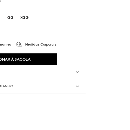
P
GG
XGG
amanho
Medidas Corporais
ONAR À SACOLA
TAMANHO