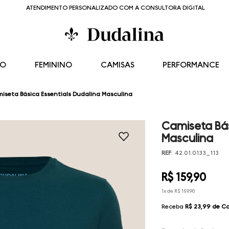
ATENDIMENTO PERSONALIZADO COM A CONSULTORA DIGITAL
NO
FEMININO
CAMISAS
PERFORMANCE
iseta Básica Essentials Dudalina Masculina
Camiseta Bás
Masculina
REF
:
42.01.0133_113
R$
159
,
90
1
x de
R$
159
,
90
Receba
R$ 23,99
de C