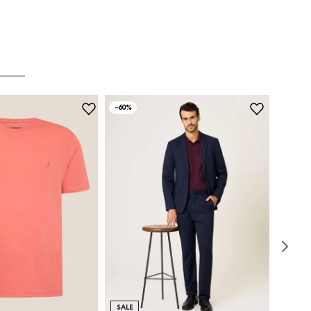
-
60%
SALE