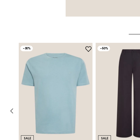
-
30%
-
50%
SALE
SALE