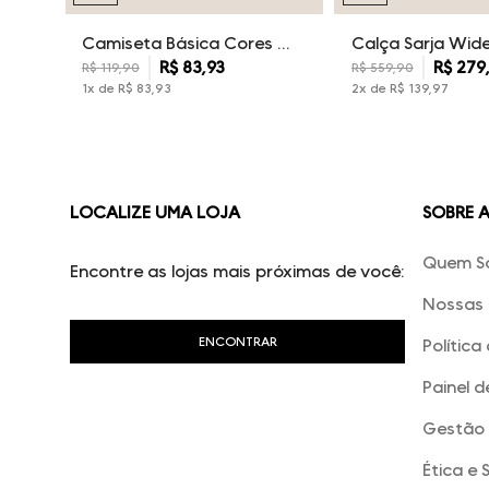
Camiseta Básica Cores Dudalina Masculina
R$
83
,
93
R$
279
R$
119
,
90
R$
559
,
90
1
x de
R$
83
,
93
2
x de
R$
139
,
97
LOCALIZE UMA LOJA
SOBRE 
Quem S
Encontre as lojas mais próximas de você:
Nossas 
Política
Painel d
Gestão 
Ética e 