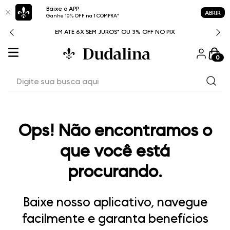
Baixe o APP
ABRIR
Ganhe 10% OFF na 1 COMPRA*
ITAL
EM ATÉ 6X SEM JUROS* OU 3% OFF NO PIX
0
Digite sua busca aqui
Ops! Não encontramos o
que você está
procurando.
Baixe nosso aplicativo, navegue
facilmente e garanta benefícios