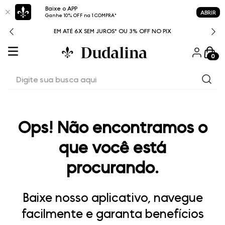
Baixe o APP
ABRIR
Ganhe 10% OFF na 1 COMPRA*
ITAL
EM ATÉ 6X SEM JUROS* OU 3% OFF NO PIX
0
Digite sua busca aqui
Ops! Não encontramos o
que você está
procurando.
Baixe nosso aplicativo, navegue
facilmente e garanta benefícios