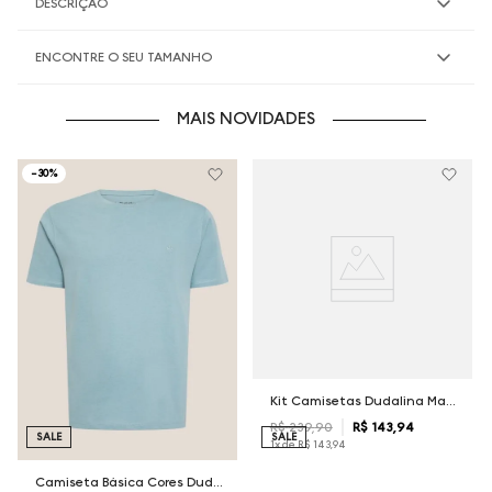
DESCRIÇÃO
ENCONTRE O SEU TAMANHO
MAIS NOVIDADES
-
30%
Kit Camisetas Dudalina Masculina
R$
239
,
90
R$
143
,
94
SALE
SALE
1
x de
R$
143
,
94
Camiseta Básica Cores Dudalina Masculina