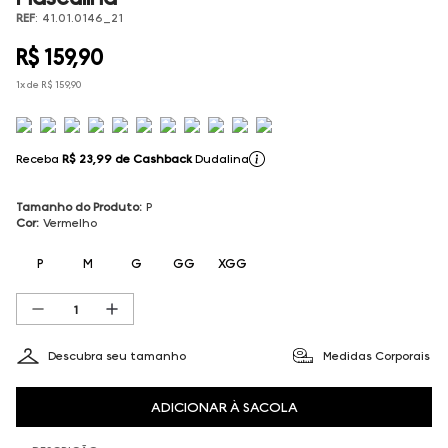
REF
:
41.01.0146_21
R$
159
,
90
1
x de
R$
159
,
90
Receba
R$ 23,99
de Cashback
Dudalina
Tamanho do Produto
:
P
Cor
:
Vermelho
P
M
G
GG
XGG
Descubra seu tamanho
Medidas Corporais
ADICIONAR À SACOLA