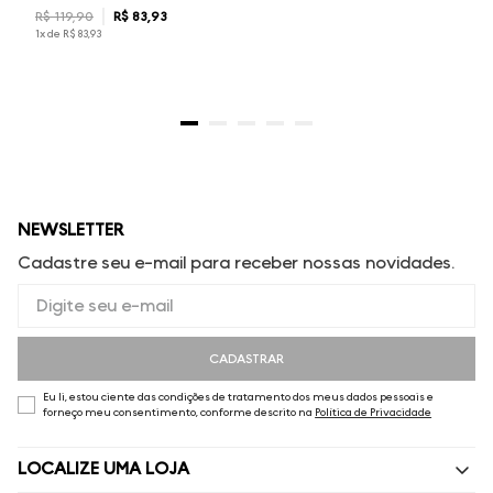
R$
119
,
90
R$
83
,
93
1
x de
R$
83
,
93
NEWSLETTER
Cadastre seu e-mail para receber nossas novidades.
CADASTRAR
Eu li, estou ciente das condições de tratamento dos meus dados pessoais e
forneço meu consentimento, conforme descrito na
Política de Privacidade
LOCALIZE UMA LOJA