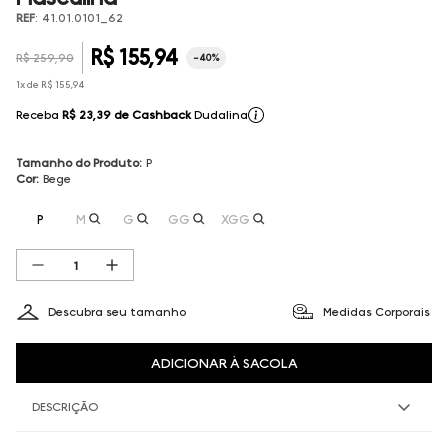
REF
:
41.01.0101_62
R$
155
,
94
R$
259
,
90
-
40%
1
x de
R$
155
,
94
Receba
R$ 23,39
de Cashback
Dudalina
Tamanho do Produto
:
P
Cor
:
Bege
P
M
G
GG
XGG
Descubra seu tamanho
Medidas Corporais
ADICIONAR À SACOLA
DESCRIÇÃO