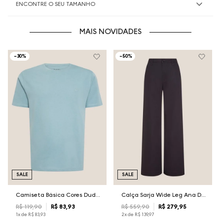
ENCONTRE O SEU TAMANHO
MAIS NOVIDADES
-
30%
-
50%
SALE
SALE
Camiseta Básica Cores Dudalina Masculina
Calça Sarja Wide Leg Ana Dudalina Feminina
R$
119
,
90
R$
83
,
93
R$
559
,
90
R$
279
,
95
1
x de
R$
83
,
93
2
x de
R$
139
,
97