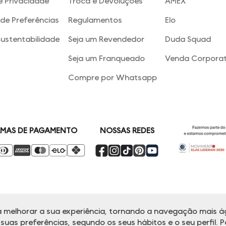
e Privacidade
Troca e Devoluções
AMEX
de Preferências
Regulamentos
Elo
Sustentabilidade
Seja um Revendedor
Duda Squad
Seja um Franqueado
Venda Corporat
Compre por Whatsapp
NOSSAS REDES
MAS DE PAGAMENTO
 melhorar a sua experiência, tornando a navegação mais ág
alina reserva-se no direito de corrigir ou alterar informações como: preços
Em caso de dúvidas:
0800 770 5510.
uas preferências, segundo os seus hábitos e o seu perfil. P