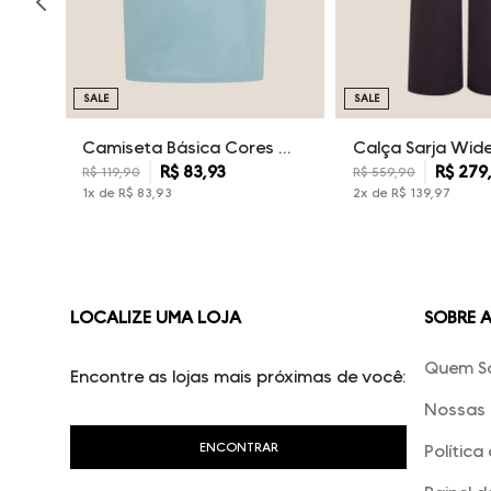
SALE
SALE
Camiseta Básica Cores Dudalina Masculina
R$
83
,
93
R$
279
R$
119
,
90
R$
559
,
90
1
x de
R$
83
,
93
2
x de
R$
139
,
97
LOCALIZE UMA LOJA
SOBRE 
Quem S
Encontre as lojas mais próximas de você:
Nossas 
Política