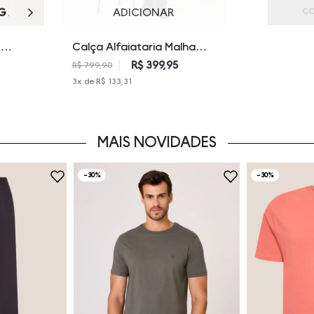
G
XGG
ADICIONAR
CO
t
Calça Alfaiataria Malha
ulina
Dudalina Masculina
R$ 399,95
R$ 799,90
3
x de
R$ 133,31
MAIS NOVIDADES
-
30%
-
30%