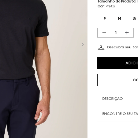
Tamanho do Produto
:
Cor
:
Preto
P
M
G
Descubra seu t
ADICI
CO
DESCRIÇÃO
ENCONTRE O SEU 