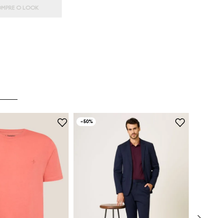
MPRE O LOOK
-
50%