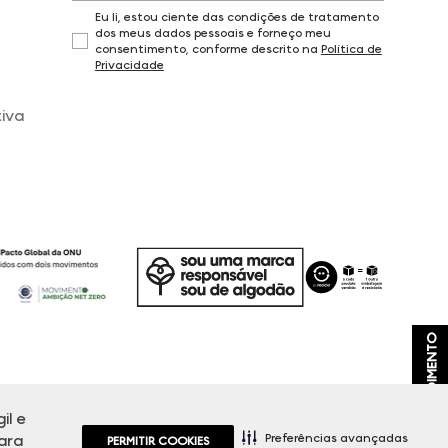
Eu li, estou ciente das condições de tratamento
dos meus dados pessoais e forneço meu
consentimento, conforme descrito na
Política de
Privacidade
iva
ATENDIMENTO
il e
, promoções e disponibilidade de estoque a qualquer momento.
Preferências avançadas
ara
PERMITIR COOKIES