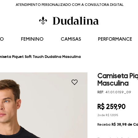
ATENDIMENTO PERSONALIZADO COM A CONSULTORA DIGITAL
NO
FEMININO
CAMISAS
PERFORMANCE
iseta Piquet Soft Touch Dudalina Masculina
Camiseta Piq
Masculina
REF
:
41.01.0159_09
R$
259
,
90
2
x de
R$
129
,
95
Receba
R$ 38,98
de Ca