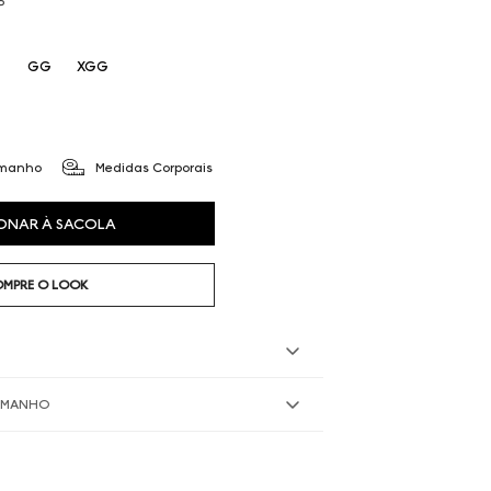
P
GG
XGG
amanho
Medidas Corporais
ONAR À SACOLA
MPRE O LOOK
TAMANHO