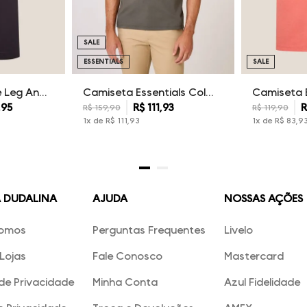
SALE
ESSENTIALS
SALE
Calça Sarja Wide Leg Ana Dudalina Feminina
Camiseta Essentials Color Dudalina Masculina
,
95
R$
111
,
93
R
R$
159
,
90
R$
119
,
90
1
x de
R$
111
,
93
1
x de
R$
83
,
9
A DUDALINA
AJUDA
NOSSAS AÇÕES
omos
Perguntas Frequentes
Livelo
Lojas
Fale Conosco
Mastercard
 de Privacidade
Minha Conta
Azul Fidelidade