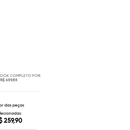
LOOK COMPLETO POR:
R$ 659,85
or das peças
lecionadas:
$ 259,90