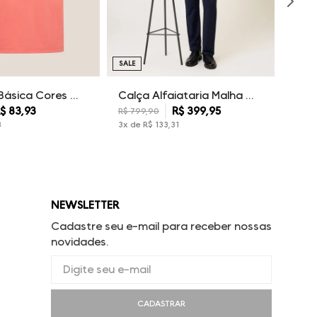
SALE
Camiseta Básica Cores Dudalina Masculina
Calça Alfaiataria Malha Dudalina Masculina
$
83
,
93
R$
399
,
95
R$
799
,
90
3
3
x de
R$
133
,
31
NEWSLETTER
Cadastre seu e-mail para receber nossas
novidades.
CADASTRAR