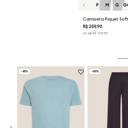
P
M
G
G
Camiseta Piquet Sof
Touch Dudalina Masc
R$ 259,90
2
x de
R$ 129,95
-
30%
-
50%