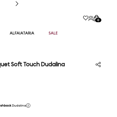
0
ALFAIATARIA
SALE
uet Soft Touch Dudalina
shback
Dudalina