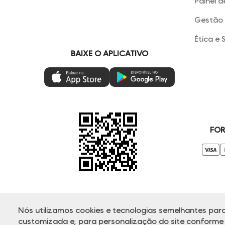
Painel d
Gestão 
Ética e 
BAIXE O APLICATIVO
FOR
Nós utilizamos cookies e tecnologias semelhantes para
© Copyright 2000-2025 - Todos os direitos reservados. A Dud
customizada e, para personalização do site conforme s