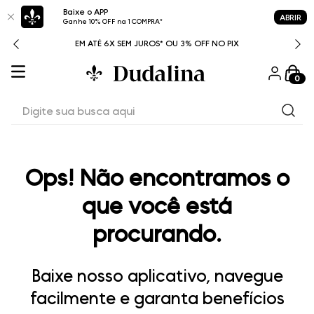
Baixe o APP
ABRIR
Ganhe 10% OFF na 1 COMPRA*
ITAL
EM ATÉ 6X SEM JUROS* OU 3% OFF NO PIX
0
Digite sua busca aqui
Ops! Não encontramos o
que você está
procurando.
Baixe nosso aplicativo, navegue
facilmente e garanta benefícios