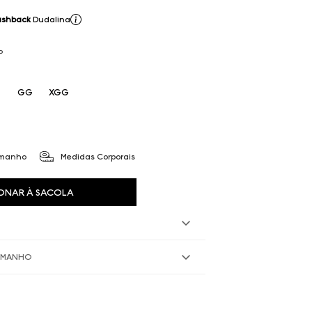
ashback
Dudalina
P
GG
XGG
amanho
Medidas Corporais
ONAR À SACOLA
TAMANHO