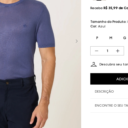
Receba
R$ 35,99
de C
Tamanho do Produto
:
Cor
:
Azul
P
M
G
Descubra seu t
ADICI
DESCRIÇÃO
ENCONTRE O SEU 