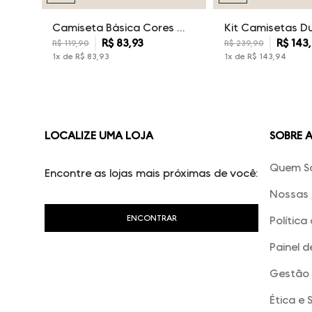
Camiseta Básica Cores Dudalina Masculina
R$
83
,
93
R$
143
,
R$
119
,
90
R$
239
,
90
1
x de
R$
83
,
93
1
x de
R$
143
,
94
LOCALIZE UMA LOJA
SOBRE 
Quem S
Encontre as lojas mais próximas de você:
Nossas 
Política
Painel d
Gestão 
Ética e 