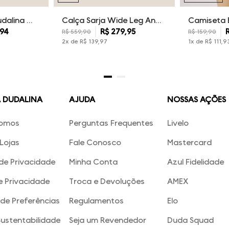
Kit Camisetas Dudalina Masculina
Calça Sarja Wide Leg Ana Dudalina Feminina
94
R$
279
,
95
R$
559
,
90
R$
159
,
90
2
x de
R$
139
,
97
1
x de
R$
111
,
9
A DUDALINA
AJUDA
NOSSAS AÇÕES
omos
Perguntas Frequentes
Livelo
Lojas
Fale Conosco
Mastercard
 de Privacidade
Minha Conta
Azul Fidelidade
e Privacidade
Troca e Devoluções
AMEX
de Preferências
Regulamentos
Elo
Sustentabilidade
Seja um Revendedor
Duda Squad