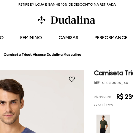
RETIRE EM LOJA E GANHE 10% DE DESCONTO NA RETIRADA
NO
FEMININO
CAMISAS
PERFORMANCE
Camiseta Tricot Viscose Dudalina Masculina
Camiseta Tri
REF
:
41.03.0006_40
R$
23
R$
399
,
90
2
x de
R$
119
,
97