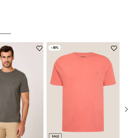
-
30%
SALE