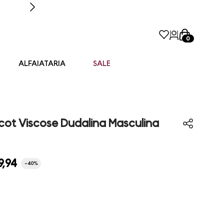
0
ALFAIATARIA
SALE
cot Viscose Dudalina Masculina
9
,
94
-
40%