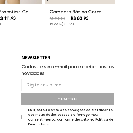
Camiseta Essentials Color Dudalina Masculina
Camiseta Básica Cores Dudalina Masculina
R$
111
,
93
R$
83
,
93
R$
119
,
90
3
1
x de
R$
83
,
93
NEWSLETTER
Cadastre seu e-mail para receber nossas
novidades.
CADASTRAR
Eu li, estou ciente das condições de tratamento
dos meus dados pessoais e forneço meu
consentimento, conforme descrito na
Política de
Privacidade