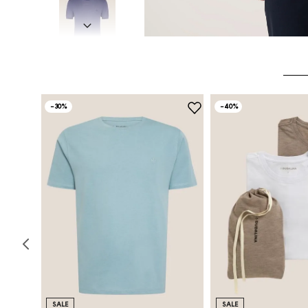
-
30%
-
40%
SALE
SALE