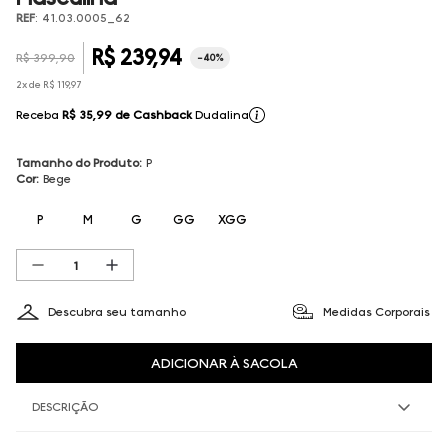
REF
:
41.03.0005_62
R$
239
,
94
R$
399
,
90
-
40%
2
x de
R$
119
,
97
Receba
R$ 35,99
de Cashback
Dudalina
Tamanho do Produto
:
P
Cor
:
Bege
P
M
G
GG
XGG
Descubra seu tamanho
Medidas Corporais
ADICIONAR À SACOLA
DESCRIÇÃO