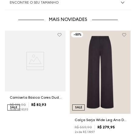
ENCONTRE O SEU TAMANHO
MAIS NOVIDADES
-
50%
Camiseta Básica Cores Dudalina Masculina
R$
119
,
90
R$
83
,
93
SALE
SALE
1
x de
R$
83
,
93
Calça Sarja Wide Leg Ana Dudalina Feminina
R$
559
,
90
R$
279
,
95
2
x de
R$
139
,
97