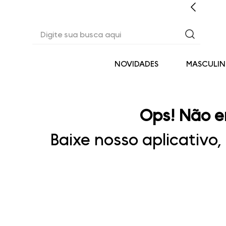
EM ATÉ 6X SEM JUROS* OU 3% OFF NO PIX
Digite sua busca aqui
NOVIDADES
MASCULI
Ops! Não e
Baixe nosso aplicativo