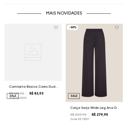
MAIS NOVIDADES
-
50%
Camiseta Básica Cores Dudalina Masculina
R$
119
,
90
R$
83
,
93
SALE
SALE
1
x de
R$
83
,
93
Calça Sarja Wide Leg Ana Dudalina Feminina
R$
559
,
90
R$
279
,
95
2
x de
R$
139
,
97