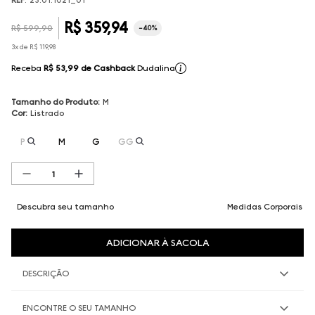
R$
359
,
94
R$
599
,
90
-
40%
3
x de
R$
119
,
98
Receba
R$ 53,99
de Cashback
Dudalina
Tamanho do Produto
:
M
Cor
:
Listrado
P
M
G
GG
Descubra seu tamanho
Medidas Corporais
ADICIONAR À SACOLA
DESCRIÇÃO
ENCONTRE O SEU TAMANHO