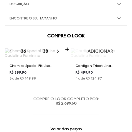
DESCRIÇÃO
ENCONTRE O SEU TAMANHO
COMPRE O LOOK
SELECIONE O TAMANHO PARA ADICIONAR
36
38
40
42
44
ADICIONAR
Chemise Special Fit Liso
Cardigan Tricot Lina
Dudalina Feminina
Dudalina Feminina
R$ 899,90
R$ 499,90
6
x de
R$ 149,98
4
x de
R$ 124,97
COMPRE O LOOK COMPLETO POR:
R$ 2.699,60
Valor das peças