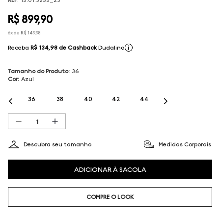
R$
899
,
90
6
x de
R$
149
,
98
Receba
R$ 134,98
de Cashback
Dudalina
Tamanho do Produto
:
36
Cor
:
Azul
36
38
40
42
44
Descubra seu tamanho
Medidas Corporais
ADICIONAR À SACOLA
COMPRE O LOOK