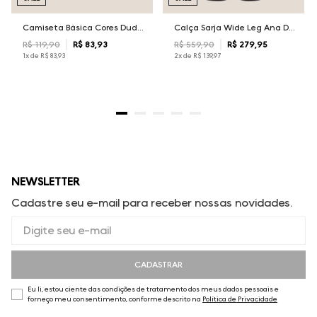
Camiseta Básica Cores Dudalina Masculina
Calça Sarja Wide Leg Ana Dudalina Feminina
R$
119
,
90
R$
83
,
93
R$
559
,
90
R$
279
,
95
1
x de
R$
83
,
93
2
x de
R$
139
,
97
NEWSLETTER
Cadastre seu e-mail para receber nossas novidades.
CADASTRAR
Eu li, estou ciente das condições de tratamento dos meus dados pessoais e
forneço meu consentimento, conforme descrito na
Política de Privacidade