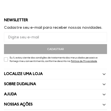
NEWSLETTER
Cadastre seu e-mail para receber nossas novidades.
CADASTRAR
Eu li, estou ciente das condições de tratamento dos meus dados pessoais e
forneço meu consentimento, conforme descrito na
Política de Privacidade
LOCALIZE UMA LOJA
SOBRE DUDALINA
Quem Somos
AJUDA
Nossas Lojas
Perguntas Frequentes
NOSSAS AÇÕES
Política de privacidade