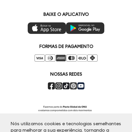
Fale Conosco
Livelo
Painel de Privacidade
Minha Conta
Vai de Visa
BAIXE O APLICATIVO
Gestão de Preferências
Troca e Devoluções
Mastercard
Ética e Sustentabilidade
Regulamentos
Azul Fidelidade
Seja um Revendedor
Duda Squad
FORMAS DE PAGAMENTO
Seja um Franqueado
Venda Corporativa
Compre pelo Whatsapp
Super Friday
NOSSAS REDES
Nós utilizamos cookies e tecnologias semelhantes
para melhorar a sua experiência, tornando a