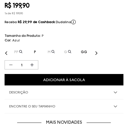
R$
199
,
90
1
x de
R$
199
,
90
Receba
R$ 29,99
de Cashback
Dudalina
Tamanho do Produto
:
P
Cor
:
Azul
PP
P
M
G
GG
ADICIONAR À SACOLA
DESCRIÇÃO
ENCONTRE O SEU TAMANHO
MAIS NOVIDADES