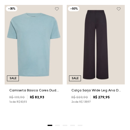
-
30%
-
50%
SALE
SALE
Camiseta Básica Cores Dudalina Masculina
Calça Sarja Wide Leg Ana Dudalina Feminina
R$
119
,
90
R$
83
,
93
R$
559
,
90
R$
279
,
95
1
x de
R$
83
,
93
2
x de
R$
139
,
97