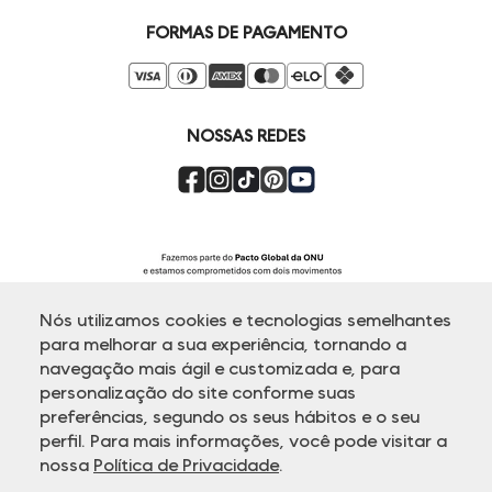
Seja um Revendedor
Duda Squad
FORMAS DE PAGAMENTO
Seja um Franqueado
Venda Corporativa
Compre pelo Whatsapp
Super Friday
NOSSAS REDES
Nós utilizamos cookies e tecnologias semelhantes
para melhorar a sua experiência, tornando a
navegação mais ágil e customizada e, para
personalização do site conforme suas
ATENDIMENTO
preferências, segundo os seus hábitos e o seu
perfil. Para mais informações, você pode visitar a
nossa
Política de Privacidade
.
© Copyright 2000-2026 - Todos os direitos reservados. A Dudalina
reserva-se no direito de corrigir ou alterar informações como: preços,