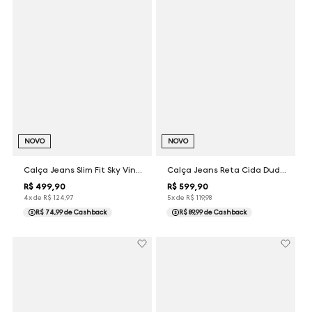
NOVO
NOVO
Calça Jeans Slim Fit Sky Vintage Dudalina Masculina
Calça Jeans Reta Cida Dudalina Feminina
R$
499
,
90
R$
599
,
90
4
x de
R$
124
,
97
5
x de
R$
119
,
98
R$ 74,99
de Cashback
R$ 89,99
de Cashback