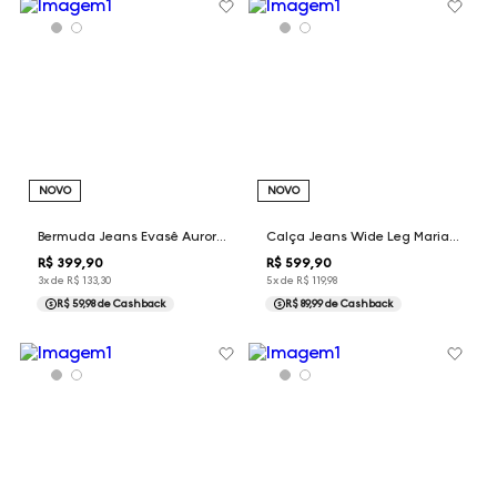
NOVO
NOVO
Bermuda Jeans Evasê Aurora Dudalina Feminina
Calça Jeans Wide Leg Maria Dudalina Feminina
R$
399
,
90
R$
599
,
90
3
x de
R$
133
,
30
5
x de
R$
119
,
98
R$ 59,98
de Cashback
R$ 89,99
de Cashback