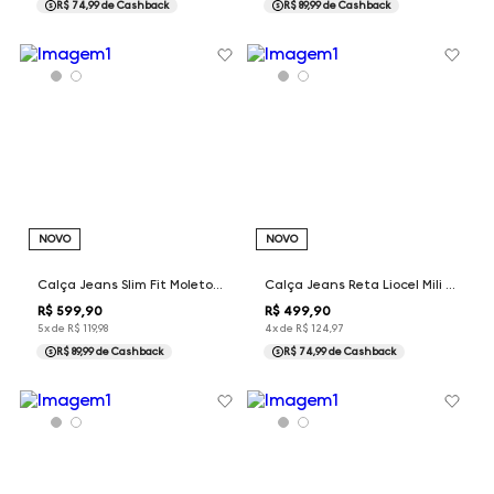
R$ 74,99
de Cashback
R$ 89,99
de Cashback
NOVO
NOVO
Calça Jeans Slim Fit Moletom Memory Dudalina Masculina
Calça Jeans Reta Liocel Mili Dudalina Feminina
R$
599
,
90
R$
499
,
90
5
x de
R$
119
,
98
4
x de
R$
124
,
97
R$ 89,99
de Cashback
R$ 74,99
de Cashback