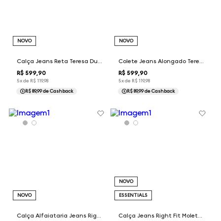
NOVO
NOVO
Calça Jeans Reta Teresa Dudalina Feminina
Colete Jeans Alongado Teresa Dudalina Feminina
R$
599
,
90
R$
599
,
90
5
x de
R$
119
,
98
5
x de
R$
119
,
98
R$ 89,99
de Cashback
R$ 89,99
de Cashback
NOVO
NOVO
ESSENTIALS
Calça Alfaiataria Jeans Right Fit Dudalina Masculina
Calça Jeans Right Fit Moletom Dudalina Masculina