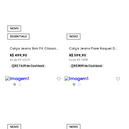
NOVO
ESSENTIALS
NOVO
Calça Jeans Slim Fit Clássica Dudalina Masculina
Calça Jeans Flare Raquel Dudalina Feminina
R$
499
,
90
R$
599
,
90
4
x de
R$
124
,
97
5
x de
R$
119
,
98
R$ 74,99
de Cashback
R$ 89,99
de Cashback
NOVO
NOVO