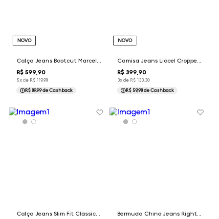
NOVO
NOVO
Calça Jeans Bootcut Marcela Dudalina Feminina
Camisa Jeans Liocel Cropped Mili Dudalina Feminina
R$
599
,
90
R$
399
,
90
5
x de
R$
119
,
98
3
x de
R$
133
,
30
R$ 89,99
de Cashback
R$ 59,98
de Cashback
Calça Jeans Slim Fit Clássica Dudalina Masculina
Bermuda Chino Jeans Right Fit Dudalina Masculina