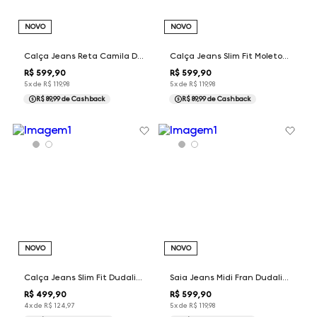
NOVO
NOVO
Calça Jeans Reta Camila Dudalina Feminina
Calça Jeans Slim Fit Moletom Dudalina Masculina
R$
599
,
90
R$
599
,
90
5
x de
R$
119
,
98
5
x de
R$
119
,
98
R$ 89,99
de Cashback
R$ 89,99
de Cashback
NOVO
NOVO
Calça Jeans Slim Fit Dudalina Masculina
Saia Jeans Midi Fran Dudalina Feminina
R$
499
,
90
R$
599
,
90
4
x de
R$
124
,
97
5
x de
R$
119
,
98