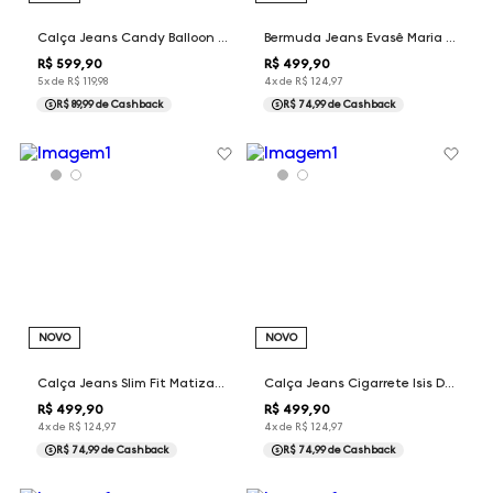
Calça Jeans Candy Balloon Dudalina Feminina
Bermuda Jeans Evasê Maria Dudalina Feminina
R$
599
,
90
R$
499
,
90
5
x de
R$
119
,
98
4
x de
R$
124
,
97
R$ 89,99
de Cashback
R$ 74,99
de Cashback
NOVO
NOVO
Calça Jeans Slim Fit Matizado Dudalina Masculina
Calça Jeans Cigarrete Isis Dudalina Feminina
R$
499
,
90
R$
499
,
90
4
x de
R$
124
,
97
4
x de
R$
124
,
97
R$ 74,99
de Cashback
R$ 74,99
de Cashback