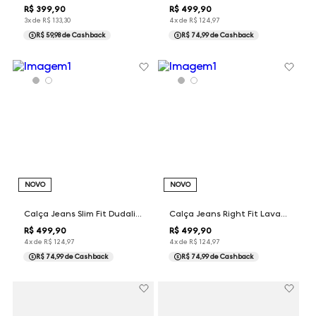
R$
399
,
90
R$
499
,
90
3
x de
R$
133
,
30
4
x de
R$
124
,
97
R$ 59,98
de Cashback
R$ 74,99
de Cashback
NOVO
NOVO
Calça Jeans Slim Fit Dudalina Masculina
Calça Jeans Right Fit Lavado Médio Dudalina Masculina
R$
499
,
90
R$
499
,
90
4
x de
R$
124
,
97
4
x de
R$
124
,
97
R$ 74,99
de Cashback
R$ 74,99
de Cashback