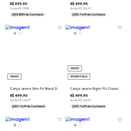
R$
599
,
90
R$
499
,
90
5
x de
R$
119
,
98
4
x de
R$
124
,
97
R$ 89,99
de Cashback
R$ 74,99
de Cashback
NOVO
NOVO
ESSENTIALS
Calça Jeans Slim Fit Black Dudalina Masculina
Calça Jeans Right Fit Clássica Dudalina Masculina
R$
499
,
90
R$
499
,
90
4
x de
R$
124
,
97
4
x de
R$
124
,
97
R$ 74,99
de Cashback
R$ 74,99
de Cashback