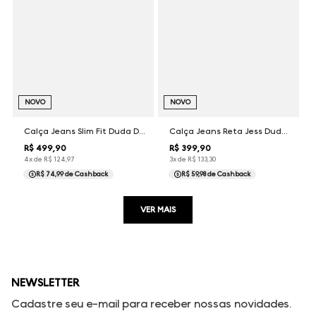
NOVO
NOVO
Calça Jeans Slim Fit Duda Dudalina Feminina
Calça Jeans Reta Jess Dudalina Feminina
R$
499
,
90
R$
399
,
90
4
x de
R$
124
,
97
3
x de
R$
133
,
30
R$ 74,99
de Cashback
R$ 59,98
de Cashback
VER MAIS
NEWSLETTER
Cadastre seu e-mail para receber nossas novidades.