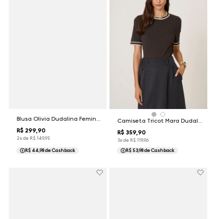
Blusa Olivia Dudalina Feminina
Camiseta Tricot Mara Dudalina Feminina
R$
299
,
90
R$
359
,
90
2
x de
R$
149
,
95
3
x de
R$
119
,
96
R$ 44,98
de Cashback
R$ 53,98
de Cashback