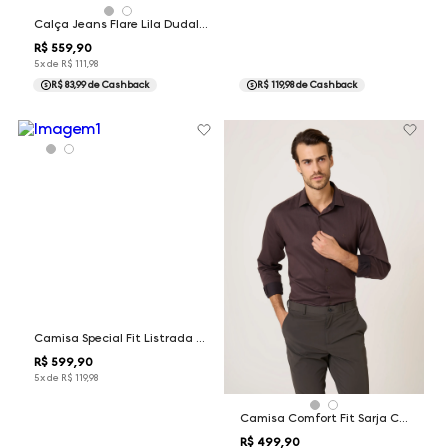
Calça Jeans Flare Lila Dudalina Feminina
R$
559
,
90
5
x de
R$
111
,
98
R$ 83,99
de Cashback
R$ 119,98
de Cashback
Camisa Special Fit Listrada Adriana Dudalina Feminina
R$
599
,
90
5
x de
R$
119
,
98
Camisa Comfort Fit Sarja Changeant Dudalina Masculina
R$
499
,
90