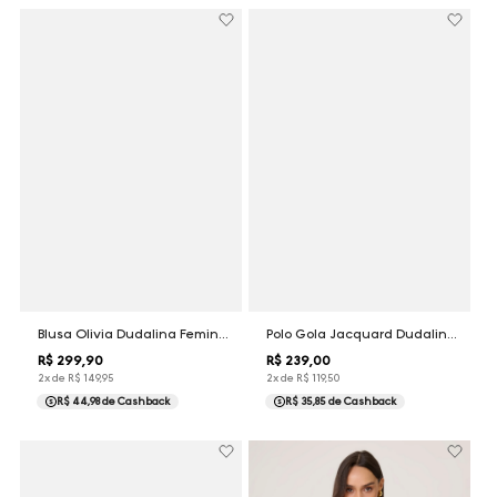
Blusa Olivia Dudalina Feminina
Polo Gola Jacquard Dudalina Masculina
R$
299
,
90
R$
239
,
00
2
x de
R$
149
,
95
2
x de
R$
119
,
50
R$ 44,98
de Cashback
R$ 35,85
de Cashback