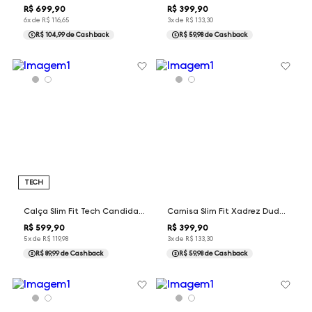
R$
699
,
90
R$
399
,
90
6
x de
R$
116
,
65
3
x de
R$
133
,
30
R$ 104,99
de Cashback
R$ 59,98
de Cashback
TECH
Calça Slim Fit Tech Candida Dudalina Feminina
Camisa Slim Fit Xadrez Dudalina Feminina
R$
599
,
90
R$
399
,
90
5
x de
R$
119
,
98
3
x de
R$
133
,
30
R$ 89,99
de Cashback
R$ 59,98
de Cashback