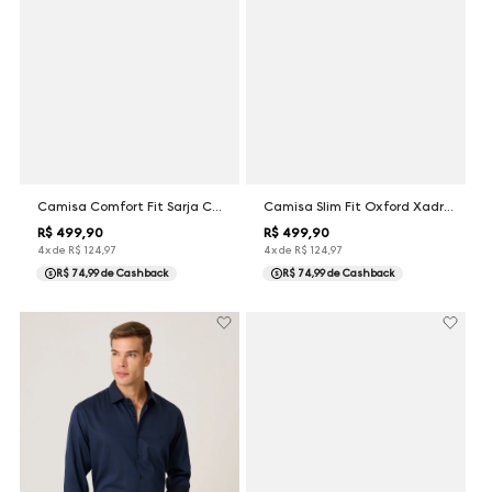
Camisa Comfort Fit Sarja Changeant Dudalina Masculina
Camisa Slim Fit Oxford Xadrez Dudalina Masculina
R$
499
,
90
R$
499
,
90
4
x de
R$
124
,
97
4
x de
R$
124
,
97
R$ 74,99
de Cashback
R$ 74,99
de Cashback