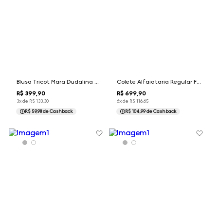
Blusa Tricot Mara Dudalina Feminina
Colete Alfaiataria Regular Fit Isabel Dudalina Feminina
R$
399
,
90
R$
699
,
90
3
x de
R$
133
,
30
6
x de
R$
116
,
65
R$ 59,98
de Cashback
R$ 104,99
de Cashback