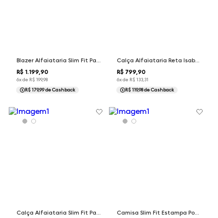
Blazer Alfaiataria Slim Fit Patricia Dudalina Feminina
Calça Alfaiataria Reta Isabel Dudalina Feminina
R$
1
.
199
,
90
R$
799
,
90
6
x de
R$
199
,
98
6
x de
R$
133
,
31
R$ 179,99
de Cashback
R$ 119,98
de Cashback
Calça Alfaiataria Slim Fit Patricia Dudalina Feminina
Camisa Slim Fit Estampa Poá Dudalina Feminina