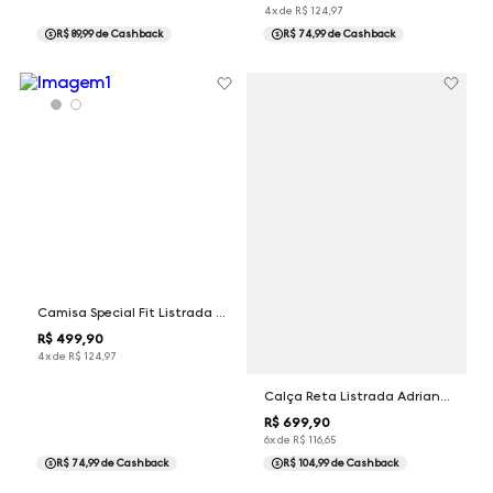
4
x de
R$
124
,
97
R$ 89,99
de Cashback
R$ 74,99
de Cashback
Camisa Special Fit Listrada Dudalina Feminina
R$
499
,
90
4
x de
R$
124
,
97
Calça Reta Listrada Adriana Dudalina Feminina
R$
699
,
90
6
x de
R$
116
,
65
R$ 74,99
de Cashback
R$ 104,99
de Cashback