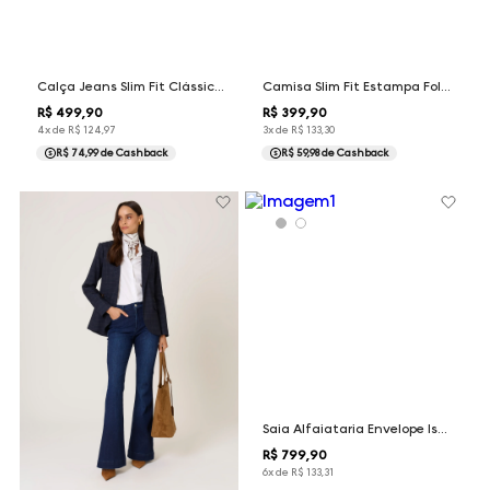
Calça Jeans Slim Fit Clássica Dudalina Masculina
Camisa Slim Fit Estampa Folhagem Dudalina Feminina
R$
499
,
90
R$
399
,
90
4
x de
R$
124
,
97
3
x de
R$
133
,
30
R$ 74,99
de Cashback
R$ 59,98
de Cashback
Saia Alfaiataria Envelope Isabel Dudalina Feminina
R$
799
,
90
6
x de
R$
133
,
31