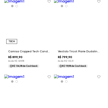
TECH
Camisa Cropped Tech Candida Dudalina Feminina
Vestido Tricot Marie Dudalina Feminina
R$
899
,
90
R$
799
,
90
6
x de
R$
149
,
98
6
x de
R$
133
,
31
R$ 134,98
de Cashback
R$ 119,98
de Cashback