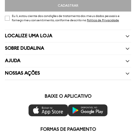
CADASTRAR
Eu li, estou ciente das condições de tratamento dos meus dados pessoais e
forneço meu consentimento, conforme descrito na
Política de Privacidade
LOCALIZE UMA LOJA
SOBRE DUDALINA
Quem Somos
AJUDA
Nossas Lojas
Perguntas Frequentes
NOSSAS AÇÕES
Política de privacidade
Fale Conosco
Livelo
Painel de Privacidade
Minha Conta
Vai de Visa
BAIXE O APLICATIVO
Gestão de Preferências
Troca e Devoluções
Mastercard
Ética e Sustentabilidade
Regulamentos
Azul Fidelidade
Seja um Revendedor
Duda Squad
FORMAS DE PAGAMENTO
Seja um Franqueado