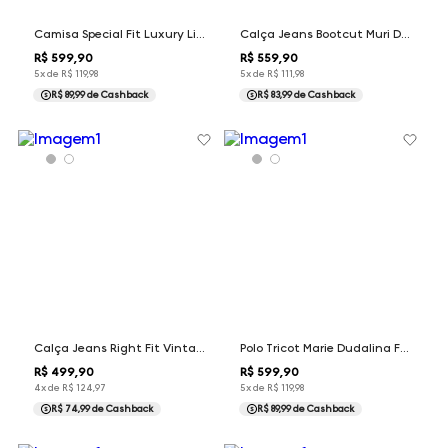
Camisa Special Fit Luxury Listrada Dudalina Feminina
Calça Jeans Bootcut Muri Dudalina Feminina
R$
599
,
90
R$
559
,
90
5
x de
R$
119
,
98
5
x de
R$
111
,
98
R$ 89,99
de Cashback
R$ 83,99
de Cashback
Calça Jeans Right Fit Vintage Dudalina Masculina
Polo Tricot Marie Dudalina Feminina
R$
499
,
90
R$
599
,
90
4
x de
R$
124
,
97
5
x de
R$
119
,
98
R$ 74,99
de Cashback
R$ 89,99
de Cashback