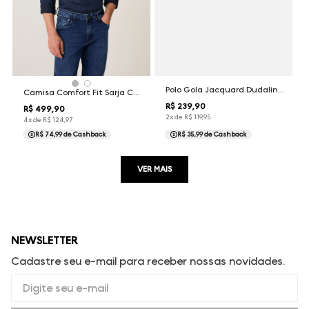
Polo Gola Jacquard Dudalina Masculina
Camisa Comfort Fit Sarja Changeant Dudalina Masculina
R$
239
,
90
R$
499
,
90
2
x de
R$
119
,
95
4
x de
R$
124
,
97
R$ 74,99
de Cashback
R$ 35,99
de Cashback
VER MAIS
NEWSLETTER
Cadastre seu e-mail para receber nossas novidades.