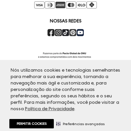
Venda Corporativa
Compre pelo Whatsapp
Super Friday
NOSSAS REDES
Nós utilizamos cookies e tecnologias semelhantes
para melhorar a sua experiência, tornando a
navegação mais ágil e customizada e, para
personalização do site conforme suas
ATENDIMENTO
preferências, segundo os seus hábitos e o seu
perfil. Para mais informações, você pode visitar a
nossa
Política de Privacidade
.
© Copyright 2000-2026 - Todos os direitos reservados. A Dudalina
reserva-se no direito de corrigir ou alterar informações como: preços,
promoções e disponibilidade de estoque a qualquer momento.
PERMITIR COOKIES
Em caso de dúvidas:
0800 770 5510.
Preferências avançadas
Horário de Atendimento
das 8h às 20h de segunda a sexta-feira e