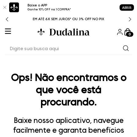
Baixe o APP
ABRIR
Ganhe 10% OFF na 1 COMPRA*
ITAL
EM ATÉ 6X SEM JUROS* OU 3% OFF NO PIX
0
Digite sua busca aqui
Ops! Não encontramos o
que você está
procurando.
Baixe nosso aplicativo, navegue
facilmente e garanta benefícios