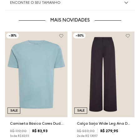
ENCONTRE O SEU TAMANHO
MAIS NOVIDADES
-
30%
-
50%
SALE
SALE
Camiseta Básica Cores Dudalina Masculina
Calça Sarja Wide Leg Ana Dudalina Feminina
R$
119
,
90
R$
83
,
93
R$
559
,
90
R$
279
,
95
1
x de
R$
83
,
93
2
x de
R$
139
,
97