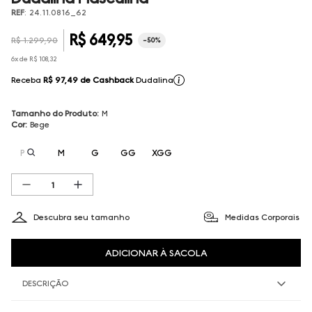
REF
:
24.11.0816_62
R$
649
,
95
R$
1
.
299
,
90
-
50%
6
x de
R$
108
,
32
Receba
R$ 97,49
de Cashback
Dudalina
Tamanho do Produto
:
M
Cor
:
Bege
P
M
G
GG
XGG
Descubra seu tamanho
Medidas Corporais
ADICIONAR À SACOLA
DESCRIÇÃO