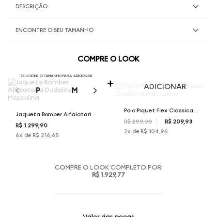
DESCRIÇÃO
ENCONTRE O SEU TAMANHO
COMPRE O LOOK
SELECIONE O TAMANHO PARA ADICIONAR
ADICIONAR
P
M
G
GG
XGG
Polo Piquet Flex Clássica
Jaqueta Bomber Alfaiataria
Dudalina Masculina
R$ 299,90
R$ 209,93
Dudalina Masculina
R$ 1.299,90
2
x de
R$ 104,96
6
x de
R$ 216,65
COMPRE O LOOK COMPLETO POR:
R$ 1.929,77
Valor das peças