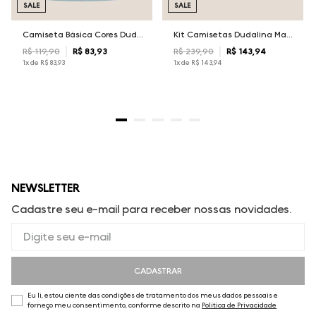
SALE
SALE
Camiseta Básica Cores Dudalina Masculina
Kit Camisetas Dudalina Masculina
R$
119
,
90
R$
83
,
93
R$
239
,
90
R$
143
,
94
1
x de
R$
83
,
93
1
x de
R$
143
,
94
NEWSLETTER
Cadastre seu e-mail para receber nossas novidades.
CADASTRAR
Eu li, estou ciente das condições de tratamento dos meus dados pessoais e
forneço meu consentimento, conforme descrito na
Política de Privacidade