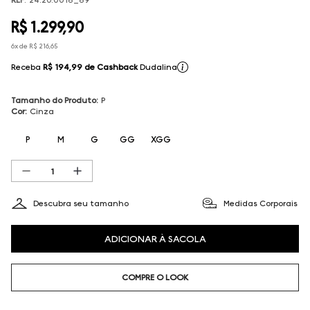
R$
1
.
299
,
90
6
x de
R$
216
,
65
Receba
R$ 194,99
de Cashback
Dudalina
Tamanho do Produto
:
P
Cor
:
Cinza
P
M
G
GG
XGG
Descubra seu tamanho
Medidas Corporais
ADICIONAR À SACOLA
COMPRE O LOOK