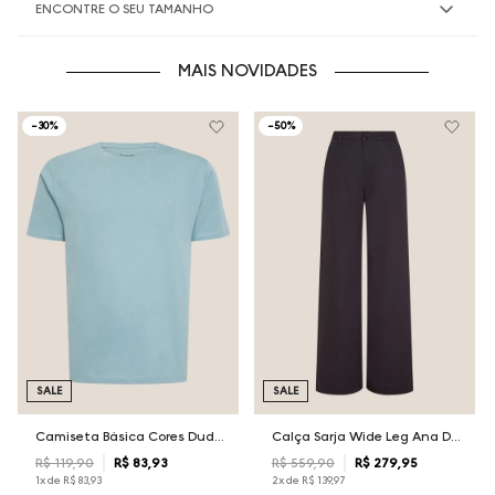
ENCONTRE O SEU TAMANHO
MAIS NOVIDADES
-
30%
-
50%
SALE
SALE
Camiseta Básica Cores Dudalina Masculina
Calça Sarja Wide Leg Ana Dudalina Feminina
R$
119
,
90
R$
83
,
93
R$
559
,
90
R$
279
,
95
1
x de
R$
83
,
93
2
x de
R$
139
,
97