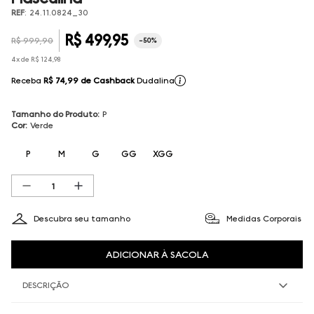
REF
:
24.11.0824_30
R$
499
,
95
R$
999
,
90
-
50%
4
x de
R$
124
,
98
Receba
R$ 74,99
de Cashback
Dudalina
Tamanho do Produto
:
P
Cor
:
Verde
P
M
G
GG
XGG
Descubra seu tamanho
Medidas Corporais
ADICIONAR À SACOLA
DESCRIÇÃO