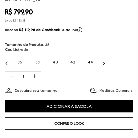
R$
799
,
90
6
x de
R$
133
,
31
Receba
R$ 119,98
de Cashback
Dudalina
Tamanho do Produto
:
36
Cor
:
Listrado
36
38
40
42
44
Descubra seu tamanho
Medidas Corporais
ADICIONAR À SACOLA
COMPRE O LOOK