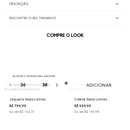
DESCRIÇÃO
ENCONTRE O SEU TAMANHO
COMPRE O LOOK
SELECIONE O TAMANHO PARA ADICIONAR
36
38
40
42
44
ADICIONAR
Jaqueta Sarja Listras
Colete Sarja Listras
Dudalina Feminina
Dudalina Feminina
R$ 799,90
R$ 599,90
6
x de
R$ 133,31
5
x de
R$ 119,98