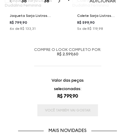
36
38
40
42
44
ADICIONAR
Jaqueta Sarja Listras
Colete Sarja Listras
Dudalina Feminina
Dudalina Feminina
R$ 799,90
R$ 599,90
6
x de
R$ 133,31
5
x de
R$ 119,98
COMPRE O LOOK COMPLETO POR:
R$ 2.599,60
Valor das peças
selecionadas:
R$ 799,90
VOCÊ TAMBÉM VAI GOSTAR
MAIS NOVIDADES