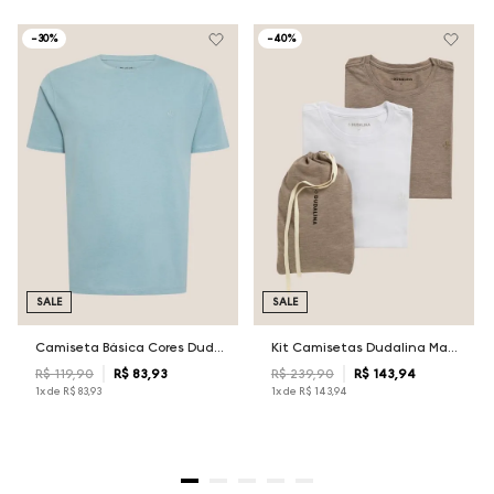
-
30%
-
40%
SALE
SALE
Camiseta Básica Cores Dudalina Masculina
Kit Camisetas Dudalina Masculina
R$
119
,
90
R$
83
,
93
R$
239
,
90
R$
143
,
94
1
x de
R$
83
,
93
1
x de
R$
143
,
94