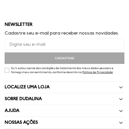
NEWSLETTER
Cadastre seu e-mail para receber nossas novidades.
CADASTRAR
Eu li, estou ciente das condições de tratamento dos meus dados pessoais e
forneço meu consentimento, conforme descrito na
Política de Privacidade
LOCALIZE UMA LOJA
SOBRE DUDALINA
Quem Somos
AJUDA
Nossas Lojas
Perguntas Frequentes
NOSSAS AÇÕES