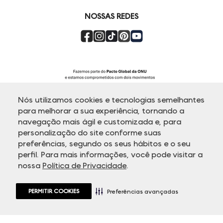
NOSSAS REDES
Nós utilizamos cookies e tecnologias semelhantes
para melhorar a sua experiência, tornando a
navegação mais ágil e customizada e, para
personalização do site conforme suas
ATENDIMENTO
preferências, segundo os seus hábitos e o seu
perfil. Para mais informações, você pode visitar a
nossa
Política de Privacidade
.
© Copyright 2000-2026 - Todos os direitos reservados. A Dudalina
reserva-se no direito de corrigir ou alterar informações como: preços,
promoções e disponibilidade de estoque a qualquer momento.
PERMITIR COOKIES
Em caso de dúvidas:
0800 770 5510.
Preferências avançadas
Horário de Atendimento
das 8h às 20h de segunda a sexta-feira e
sábados das 8h às 14h, exceto feriados.
Rua Othão 405, Vila Leopoldina - 05313-020 São Paulo, SP | CNPJ
49.669.856/0001-43.