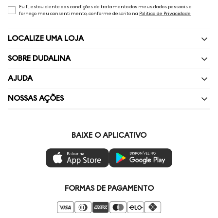
Eu li, estou ciente das condições de tratamento dos meus dados pessoais e
forneço meu consentimento, conforme descrito na
Política de Privacidade
LOCALIZE UMA LOJA
SOBRE DUDALINA
Quem Somos
AJUDA
Nossas Lojas
Perguntas Frequentes
NOSSAS AÇÕES
Política de privacidade
Fale Conosco
Livelo
Painel de Privacidade
Minha Conta
Vai de Visa
BAIXE O APLICATIVO
Gestão de Preferências
Troca e Devoluções
Mastercard
Ética e Sustentabilidade
Regulamentos
Azul Fidelidade
Seja um Revendedor
Duda Squad
FORMAS DE PAGAMENTO
Seja um Franqueado
Venda Corporativa
Compre pelo Whatsapp
Super Friday