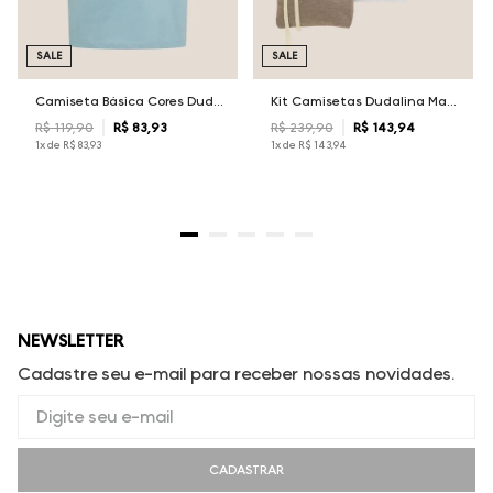
SALE
SALE
Camiseta Básica Cores Dudalina Masculina
Kit Camisetas Dudalina Masculina
R$
119
,
90
R$
83
,
93
R$
239
,
90
R$
143
,
94
1
x de
R$
83
,
93
1
x de
R$
143
,
94
NEWSLETTER
Cadastre seu e-mail para receber nossas novidades.
CADASTRAR