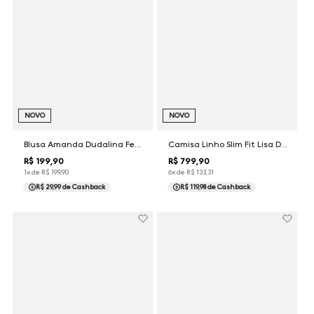
NOVO
NOVO
Blusa Amanda Dudalina Feminina
Camisa Linho Slim Fit Lisa Dudalina Masculina
R$
199
,
90
R$
799
,
90
1
x de
R$
199
,
90
6
x de
R$
133
,
31
R$ 29,99
de Cashback
R$ 119,98
de Cashback