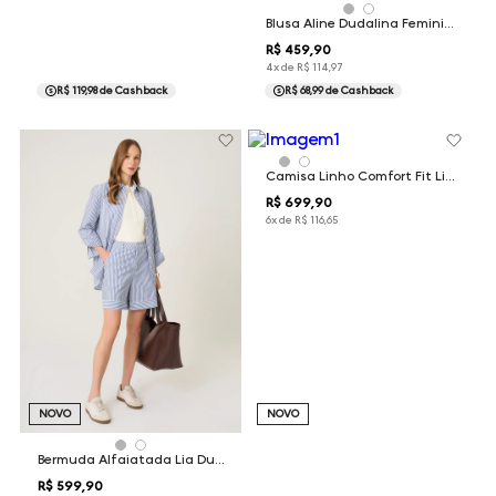
Blusa Aline Dudalina Feminina
R$
459
,
90
4
x de
R$
114
,
97
R$ 119,98
de Cashback
R$ 68,99
de Cashback
Camisa Linho Comfort Fit Lisa Dudalina Masculina
R$
699
,
90
6
x de
R$
116
,
65
NOVO
NOVO
Bermuda Alfaiatada Lia Dudalina Feminina
R$
599
,
90