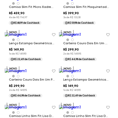
Camisa Slim Fit Micro Xadrez Dudalina Masculina
Camisa Slim Fit Maquinetada Dudalina Masculina
R$
459
,
90
R$
399
,
90
4
x de
R$
114
,
97
3
x de
R$
133
,
30
R$ 68,99
de Cashback
R$ 59,98
de Cashback
NOVO
NOVO
Lenço Estampa Geométrica Azul Dudalina
Carteira Couro Dois Em Um Marrom Dudalina Masculina
R$
149
,
90
R$
299
,
90
1
x de
R$
149
,
90
2
x de
R$
149
,
95
R$ 22,49
de Cashback
R$ 44,98
de Cashback
NOVO
NOVO
Carteira Couro Dois Em Um Preto Dudalina Masculina
Lenço Estampa Geométrica Verde Dudalina
R$
299
,
90
R$
149
,
90
2
x de
R$
149
,
95
1
x de
R$
149
,
90
R$ 44,98
de Cashback
R$ 22,49
de Cashback
NOVO
NOVO
Camisa Linho Slim Fit Lisa Dudalina Masculina
Camisa Linho Slim Fit Lisa Dudalina Masculina