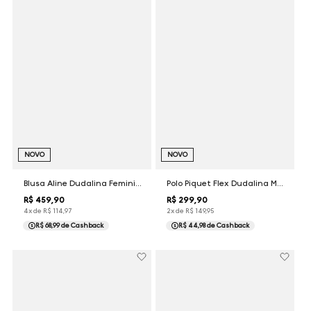
NOVO
NOVO
Blusa Aline Dudalina Feminina
Polo Piquet Flex Dudalina Masculina
R$
459
,
90
R$
299
,
90
4
x de
R$
114
,
97
2
x de
R$
149
,
95
R$ 68,99
de Cashback
R$ 44,98
de Cashback