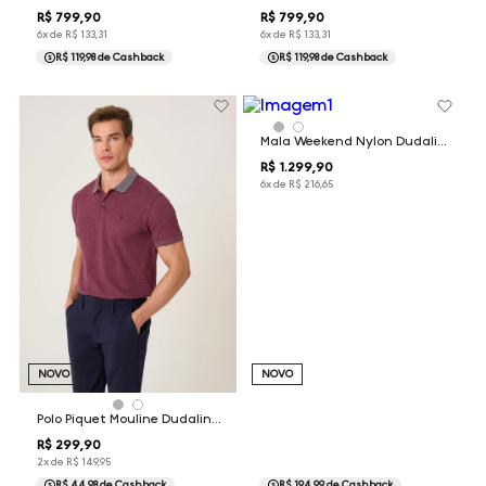
R$
799
,
90
R$
799
,
90
6
x de
R$
133
,
31
6
x de
R$
133
,
31
R$ 119,98
de Cashback
R$ 119,98
de Cashback
Mala Weekend Nylon Dudalina
R$
1
.
299
,
90
6
x de
R$
216
,
65
NOVO
NOVO
Polo Piquet Mouline Dudalina Masculina
R$
299
,
90
2
x de
R$
149
,
95
R$ 44,98
de Cashback
R$ 194,99
de Cashback