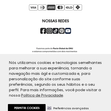
Seja um Franqueado
Venda Corporativa
Compre pelo Whatsapp
Super Friday
NOSSAS REDES
Nós utilizamos cookies e tecnologias semelhantes
para melhorar a sua experiência, tornando a
navegação mais ágil e customizada e, para
personalização do site conforme suas
ATENDIMENTO
preferências, segundo os seus hábitos e o seu
perfil. Para mais informações, você pode visitar a
nossa
Política de Privacidade
.
© Copyright 2000-2026 - Todos os direitos reservados. A Dudalina
reserva-se no direito de corrigir ou alterar informações como: preços,
promoções e disponibilidade de estoque a qualquer momento.
PERMITIR COOKIES
Em caso de dúvidas:
0800 770 5510.
Preferências avançadas