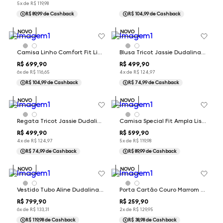
5
x de
R$
119
,
98
R$ 89,99
de Cashback
R$ 104,99
de Cashback
NOVO
NOVO
Camisa Linho Comfort Fit Lisa Dudalina Masculina
Blusa Tricot Jassie Dudalina Feminina
R$
699
,
90
R$
499
,
90
6
x de
R$
116
,
65
4
x de
R$
124
,
97
R$ 104,99
de Cashback
R$ 74,99
de Cashback
NOVO
NOVO
Regata Tricot Jassie Dudalina Feminina
Camisa Special Fit Ampla Listrada Lia Dudalina Feminina
R$
499
,
90
R$
599
,
90
4
x de
R$
124
,
97
5
x de
R$
119
,
98
R$ 74,99
de Cashback
R$ 89,99
de Cashback
NOVO
NOVO
Vestido Tubo Aline Dudalina Feminina
Porta Cartão Couro Marrom Dudalina Masculina
R$
799
,
90
R$
259
,
90
6
x de
R$
133
,
31
2
x de
R$
129
,
95
R$ 119,98
de Cashback
R$ 38,98
de Cashback