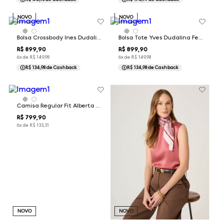
NOVO
NOVO
Bolsa Crossbody Ines Dudalina Feminina
Bolsa Tote Yves Dudalina Feminina
R$
899
,
90
R$
899
,
90
6
x de
R$
149
,
98
6
x de
R$
149
,
98
R$ 134,98
de Cashback
R$ 134,98
de Cashback
Camisa Regular Fit Alberta Dudalina Feminina
R$
799
,
90
6
x de
R$
133
,
31
NOVO
NOVO