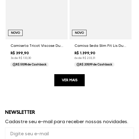
NOVO
NOVO
Camiseta Tricot Viscose Dudalina Masculina
Camisa Seda Slim Fit Lis Dudalina Feminina
R$
399
,
90
R$
1
.
399
,
90
3
x de
R$
133
,
30
6
x de
R$
233
,
31
R$ 59,98
de Cashback
R$ 209,99
de Cashback
VER MAIS
NEWSLETTER
Cadastre seu e-mail para receber nossas novidades.