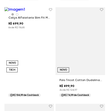
Calça Alfaiataria Slim Fit Malha Performance Dudalina Masculina
R$
699
,
90
6
x de
R$
116
,
65
NOVO
TECH
NOVO
Polo Tricot Cotton Dudalina Masculina
R$
499
,
90
4
x de
R$
124
,
97
R$ 104,99
de Cashback
R$ 74,99
de Cashback