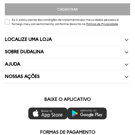
CADASTRAR
Eu li, estou ciente das condições de tratamento dos meus dados pessoais e
forneço meu consentimento, conforme descrito na
Política de Privacidade
LOCALIZE UMA LOJA
SOBRE DUDALINA
Quem Somos
AJUDA
Nossas Lojas
Perguntas Frequentes
NOSSAS AÇÕES
Política de privacidade
Fale Conosco
Livelo
Painel de Privacidade
Minha Conta
Vai de Visa
BAIXE O APLICATIVO
Gestão de Preferências
Troca e Devoluções
Mastercard
Ética e Sustentabilidade
Regulamentos
Azul Fidelidade
Seja um Revendedor
Duda Squad
FORMAS DE PAGAMENTO