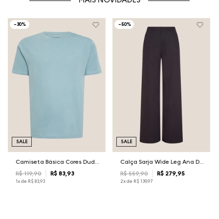
-
30%
-
50%
SALE
SALE
Camiseta Básica Cores Dudalina Masculina
Calça Sarja Wide Leg Ana Dudalina Feminina
R$
119
,
90
R$
83
,
93
R$
559
,
90
R$
279
,
95
1
x de
R$
83
,
93
2
x de
R$
139
,
97