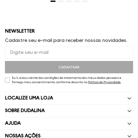
NEWSLETTER
Cadastre seu e-mail para receber nossas novidades.
CADASTRAR
Eu li, estou ciente das condições de tratamento dos meus dados pessoais e
forneço meu consentimento, conforme descrito na
Política de Privacidade
LOCALIZE UMA LOJA
SOBRE DUDALINA
Quem Somos
AJUDA
Nossas Lojas
Perguntas Frequentes
NOSSAS AÇÕES