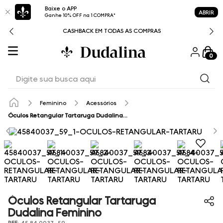
Baixe o APP
ABRIR
Ganhe 10% OFF na 1 COMPRA*
CASHBACK EM TODAS AS COMPRAS
0
Digite sua busca aqui
Feminino
Acessórios
Óculos Retangular Tartaruga Dudalina Feminino
Óculos Retangular Tartaruga
Dudalina Feminino
REF
:
45.84.0037_59