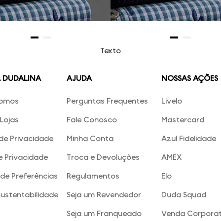
Texto
A DUDALINA
AJUDA
NOSSAS AÇÕES
omos
Perguntas Frequentes
Livelo
Lojas
Fale Conosco
Mastercard
 de Privacidade
Minha Conta
Azul Fidelidade
e Privacidade
Troca e Devoluções
AMEX
de Preferências
Regulamentos
Elo
Sustentabilidade
Seja um Revendedor
Duda Squad
Seja um Franqueado
Venda Corporat