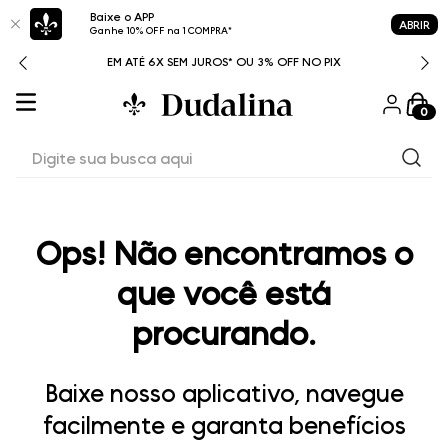
Baixe o APP
ABRIR
Ganhe 10% OFF na 1 COMPRA*
ITAL
EM ATÉ 6X SEM JUROS* OU 3% OFF NO PIX
0
Digite sua busca aqui
Ops! Não encontramos o
que você está
procurando.
Baixe nosso aplicativo, navegue
facilmente e garanta benefícios