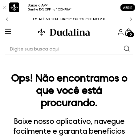
Baixe o APP
ABRIR
Ganhe 10% OFF na 1 COMPRA*
ITAL
EM ATÉ 6X SEM JUROS* OU 3% OFF NO PIX
0
Digite sua busca aqui
Ops! Não encontramos o
que você está
procurando.
Baixe nosso aplicativo, navegue
facilmente e garanta benefícios