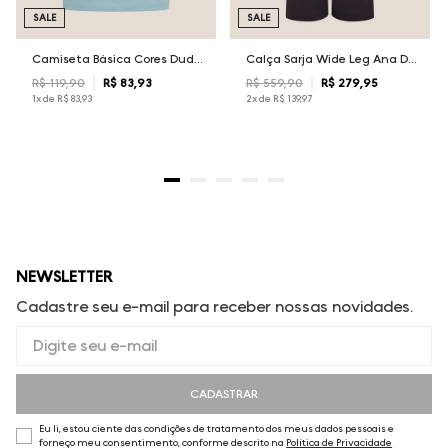
SALE
SALE
Camiseta Básica Cores Dudalina Masculina
Calça Sarja Wide Leg Ana Dudalina Feminina
R$
119
,
90
R$
83
,
93
R$
559
,
90
R$
279
,
95
1
x de
R$
83
,
93
2
x de
R$
139
,
97
NEWSLETTER
Cadastre seu e-mail para receber nossas novidades.
CADASTRAR
Eu li, estou ciente das condições de tratamento dos meus dados pessoais e
forneço meu consentimento, conforme descrito na
Política de Privacidade