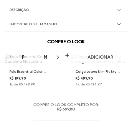
DESCRIÇÃO
ENCONTRE O SEU TAMANHO
COMPRE O LOOK
SELECIONE O TAMANHO PARA ADICIONAR
P
M
G
GG
XGG
ADICIONAR
Polo Essential Color
Calça Jeans Slim Fit Sky
Dudalina Masculina
Vintage Dudalina Masculina
R$ 199,90
R$ 499,90
1
x de
R$ 199,90
4
x de
R$ 124,97
COMPRE O LOOK COMPLETO POR:
R$ 699,80