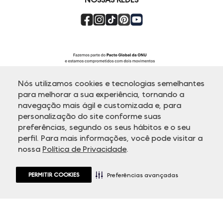
Nós utilizamos cookies e tecnologias semelhantes
para melhorar a sua experiência, tornando a
navegação mais ágil e customizada e, para
personalização do site conforme suas
ATENDIMENTO
preferências, segundo os seus hábitos e o seu
perfil. Para mais informações, você pode visitar a
nossa
Política de Privacidade
.
© Copyright 2000-2026 - Todos os direitos reservados. A Dudalina
reserva-se no direito de corrigir ou alterar informações como: preços,
promoções e disponibilidade de estoque a qualquer momento.
PERMITIR COOKIES
Em caso de dúvidas:
0800 770 5510.
Preferências avançadas
Horário de Atendimento
das 8h às 20h de segunda a sexta-feira e
sábados das 8h às 14h, exceto feriados.
Rua Othão 405, Vila Leopoldina - 05313-020 São Paulo, SP | CNPJ
49.669.856/0001-43.