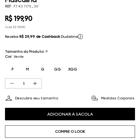
REF
:
77.43.1175_30
R$
199
,
90
1
x de
R$
199
,
90
Receba
R$ 29,99
de Cashback
Dudalina
Tamanho do Produto
:
P
Cor
:
Verde
P
M
G
GG
XGG
Descubra seu tamanho
Medidas Corporais
ADICIONAR À SACOLA
COMPRE O LOOK