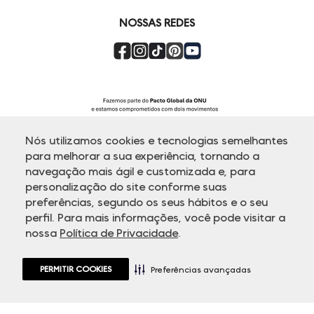
NOSSAS REDES
Nós utilizamos cookies e tecnologias semelhantes
para melhorar a sua experiência, tornando a
navegação mais ágil e customizada e, para
personalização do site conforme suas
ATENDIMENTO
preferências, segundo os seus hábitos e o seu
perfil. Para mais informações, você pode visitar a
nossa
Política de Privacidade
.
© Copyright 2000-2026 - Todos os direitos reservados. A Dudalina
reserva-se no direito de corrigir ou alterar informações como: preços,
promoções e disponibilidade de estoque a qualquer momento.
PERMITIR COOKIES
Em caso de dúvidas:
0800 770 5510.
Preferências avançadas
Horário de Atendimento
das 8h às 20h de segunda a sexta-feira e
sábados das 8h às 14h, exceto feriados.
Rua Othão 405, Vila Leopoldina - 05313-020 São Paulo, SP | CNPJ
49.669.856/0001-43.