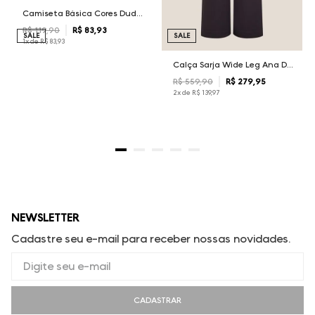
Camiseta Básica Cores Dudalina Masculina
R$
119
,
90
R$
83
,
93
SALE
SALE
1
x de
R$
83
,
93
Calça Sarja Wide Leg Ana Dudalina Feminina
R$
559
,
90
R$
279
,
95
2
x de
R$
139
,
97
NEWSLETTER
Cadastre seu e-mail para receber nossas novidades.
CADASTRAR