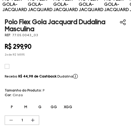
Polo Flex Gola Jacquard Dudalina
Masculina
REF
:
77.05.0043_03
R$
299
,
90
2
x de
R$
149
,
95
Receba
R$ 44,98
de Cashback
Dudalina
Tamanho do Produto
:
P
Cor
:
Cinza
P
M
G
GG
XGG