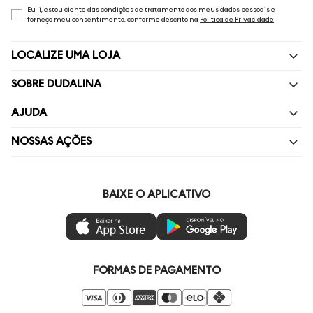
Eu li, estou ciente das condições de tratamento dos meus dados pessoais e
forneço meu consentimento, conforme descrito na
Política de Privacidade
LOCALIZE UMA LOJA
SOBRE DUDALINA
Quem Somos
AJUDA
Nossas Lojas
Perguntas Frequentes
NOSSAS AÇÕES
Política de privacidade
Fale Conosco
Livelo
Painel de Privacidade
Minha Conta
Vai de Visa
BAIXE O APLICATIVO
Gestão de Preferências
Troca e Devoluções
Mastercard
Ética e Sustentabilidade
Regulamentos
Azul Fidelidade
Seja um Revendedor
Duda Squad
FORMAS DE PAGAMENTO
Seja um Franqueado
Venda Corporativa
Compre pelo Whatsapp
Super Friday