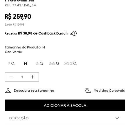
REF
:
77.43.1150_54
R$
259
,
90
2
x de
R$
129
,
95
Receba
R$ 38,98
de Cashback
Dudalina
Tamanho do Produto
:
M
Cor
:
Verde
P
M
G
GG
XGG
Descubra seu tamanho
Medidas Corporais
ADICIONAR À SACOLA
DESCRIÇÃO