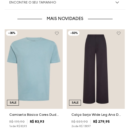
ENCONTRE O SEU TAMANHO
MAIS NOVIDADES
-
30%
-
50%
SALE
SALE
Camiseta Básica Cores Dudalina Masculina
Calça Sarja Wide Leg Ana Dudalina Feminina
R$
119
,
90
R$
83
,
93
R$
559
,
90
R$
279
,
95
1
x de
R$
83
,
93
2
x de
R$
139
,
97