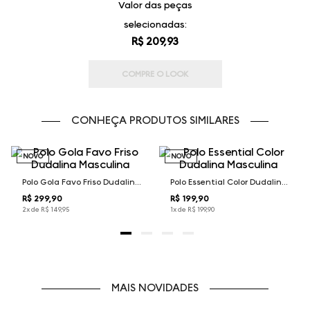
Valor das peças
selecionadas:
R$ 209,93
COMPRE O LOOK
CONHEÇA PRODUTOS SIMILARES
NOVO
NOVO
Polo Gola Favo Friso Dudalina Masculina
Polo Essential Color Dudalina Masculina
R$ 299,90
R$ 199,90
2
x de
R$
149
,
95
1
x de
R$
199
,
90
MAIS NOVIDADES