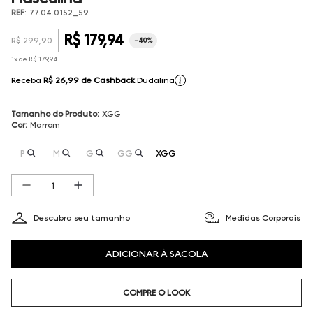
REF
:
77.04.0152_59
R$
179
,
94
R$
299
,
90
-
40%
1
x de
R$
179
,
94
Receba
R$ 26,99
de Cashback
Dudalina
Tamanho do Produto
:
XGG
Cor
:
Marrom
P
M
G
GG
XGG
Descubra seu tamanho
Medidas Corporais
ADICIONAR À SACOLA
COMPRE O LOOK