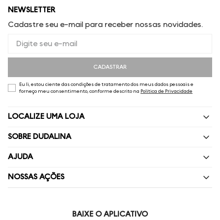
NEWSLETTER
Cadastre seu e-mail para receber nossas novidades.
CADASTRAR
Eu li, estou ciente das condições de tratamento dos meus dados pessoais e
forneço meu consentimento, conforme descrito na
Política de Privacidade
LOCALIZE UMA LOJA
SOBRE DUDALINA
Quem Somos
AJUDA
Nossas Lojas
Perguntas Frequentes
NOSSAS AÇÕES
Política de privacidade
Fale Conosco
Livelo
Painel de Privacidade
Minha Conta
Vai de Visa
BAIXE O APLICATIVO