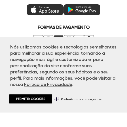
Gestão de Preferências
Troca e Devoluções
Mastercard
Ética e Sustentabilidade
Regulamentos
Azul Fidelidade
Seja um Revendedor
Duda Squad
FORMAS DE PAGAMENTO
Seja um Franqueado
Venda Corporativa
Compre pelo Whatsapp
Super Friday
Nós utilizamos cookies e tecnologias semelhantes
para melhorar a sua experiência, tornando a
NOSSAS REDES
navegação mais ágil e customizada e, para
personalização do site conforme suas
ATENDIMENTO
preferências, segundo os seus hábitos e o seu
perfil. Para mais informações, você pode visitar a
nossa
Política de Privacidade
.
PERMITIR COOKIES
Preferências avançadas