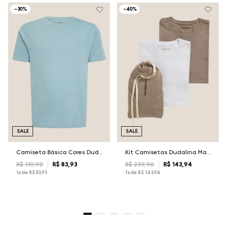
-
30%
-
40%
SALE
SALE
Camiseta Básica Cores Dudalina Masculina
Kit Camisetas Dudalina Masculina
R$
119
,
90
R$
83
,
93
R$
239
,
90
R$
143
,
94
1
x de
R$
83
,
93
1
x de
R$
143
,
94