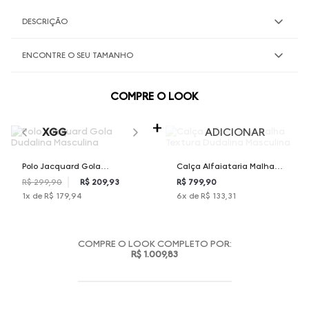
DESCRIÇÃO
ENCONTRE O SEU TAMANHO
COMPRE O LOOK
SELECIONE O TAMANHO PARA ADICIONAR
XGG
ADICIONAR
Polo Jacquard Gola
Calça Alfaiataria Malha
Dudalina Masculina
Textura Dudalina Masculina
R$ 299,90
R$ 209,93
R$ 799,90
1
x de
R$ 179,94
6
x de
R$ 133,31
COMPRE O LOOK COMPLETO POR:
R$ 1.009,83