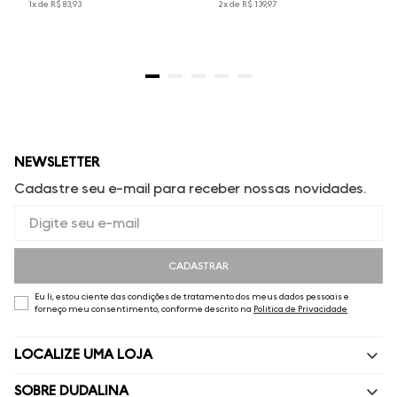
1
x de
R$
83
,
93
2
x de
R$
139
,
97
NEWSLETTER
Cadastre seu e-mail para receber nossas novidades.
CADASTRAR
Eu li, estou ciente das condições de tratamento dos meus dados pessoais e
forneço meu consentimento, conforme descrito na
Política de Privacidade
LOCALIZE UMA LOJA
SOBRE DUDALINA