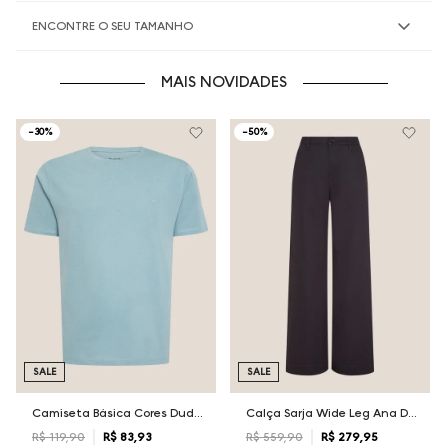
ENCONTRE O SEU TAMANHO
MAIS NOVIDADES
-
30%
-
50%
SALE
SALE
Camiseta Básica Cores Dudalina Masculina
Calça Sarja Wide Leg Ana Dudalina Feminina
R$
119
,
90
R$
83
,
93
R$
559
,
90
R$
279
,
95