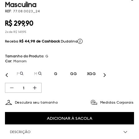
Masculina
REF
:
77.08.0023_24
R$
299
,
90
2
x de
R$
149
,
95
Receba
R$ 44,98
de Cashback
Dudalina
Tamanho do Produto
:
G
Cor
:
Marrom
P
M
G
GG
XGG
Descubra seu tamanho
Medidas Corporais
ADICIONAR À SACOLA
DESCRIÇÃO