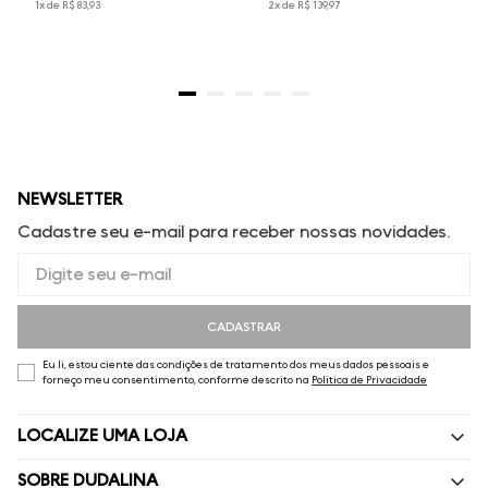
1
x de
R$
83
,
93
2
x de
R$
139
,
97
NEWSLETTER
Cadastre seu e-mail para receber nossas novidades.
CADASTRAR
Eu li, estou ciente das condições de tratamento dos meus dados pessoais e
forneço meu consentimento, conforme descrito na
Política de Privacidade
LOCALIZE UMA LOJA
SOBRE DUDALINA