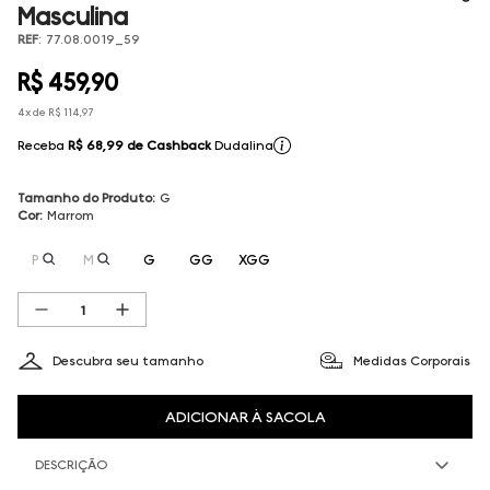
Masculina
REF
:
77.08.0019_59
R$
459
,
90
4
x de
R$
114
,
97
Receba
R$ 68,99
de Cashback
Dudalina
Tamanho do Produto
:
G
Cor
:
Marrom
P
M
G
GG
XGG
Descubra seu tamanho
Medidas Corporais
ADICIONAR À SACOLA
DESCRIÇÃO