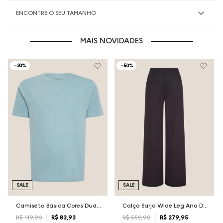
ENCONTRE O SEU TAMANHO
MAIS NOVIDADES
-
30%
-
50%
SALE
SALE
Camiseta Básica Cores Dudalina Masculina
Calça Sarja Wide Leg Ana Dudalina Feminina
R$
119
,
90
R$
83
,
93
R$
559
,
90
R$
279
,
95