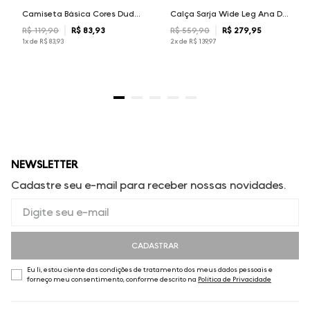
Camiseta Básica Cores Dudalina Masculina
Calça Sarja Wide Leg Ana Dudalina Feminina
R$
119
,
90
R$
83
,
93
R$
559
,
90
R$
279
,
95
1
x de
R$
83
,
93
2
x de
R$
139
,
97
NEWSLETTER
Cadastre seu e-mail para receber nossas novidades.
CADASTRAR
Eu li, estou ciente das condições de tratamento dos meus dados pessoais e
forneço meu consentimento, conforme descrito na
Política de Privacidade