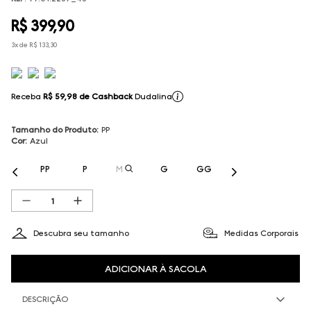
R$
399
,
90
3
x de
R$
133
,
30
Receba
R$ 59,98
de Cashback
Dudalina
Tamanho do Produto
:
PP
Cor
:
Azul
PP
P
M
G
GG
Descubra seu tamanho
Medidas Corporais
ADICIONAR À SACOLA
DESCRIÇÃO