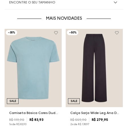
ENCONTRE O SEU TAMANHO
MAIS NOVIDADES
-
30%
-
50%
SALE
SALE
Camiseta Básica Cores Dudalina Masculina
Calça Sarja Wide Leg Ana Dudalina Feminina
R$
119
,
90
R$
83
,
93
R$
559
,
90
R$
279
,
95
1
x de
R$
83
,
93
2
x de
R$
139
,
97