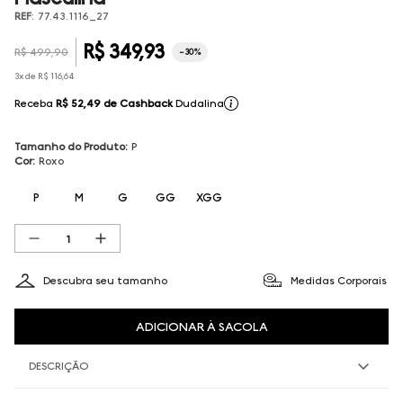
REF
:
77.43.1116_27
R$
349
,
93
R$
499
,
90
-
30%
3
x de
R$
116
,
64
Receba
R$ 52,49
de Cashback
Dudalina
Tamanho do Produto
:
P
Cor
:
Roxo
P
M
G
GG
XGG
Descubra seu tamanho
Medidas Corporais
ADICIONAR À SACOLA
DESCRIÇÃO