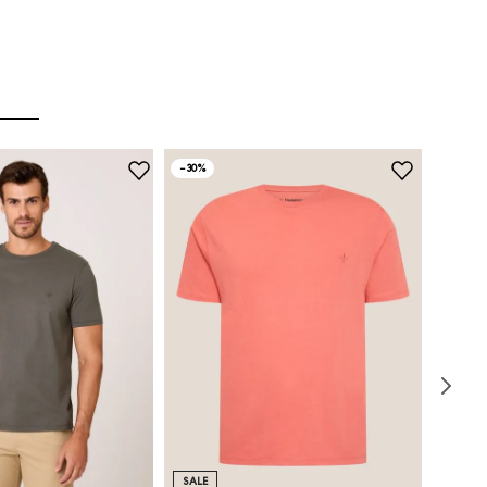
-
30%
SALE