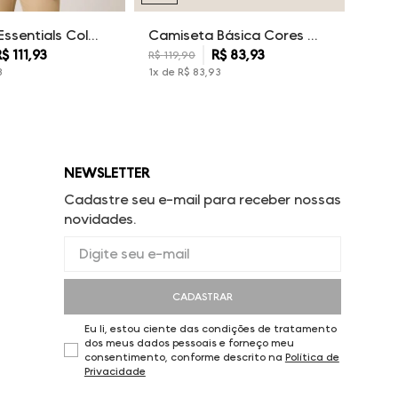
Camiseta Essentials Color Dudalina Masculina
Camiseta Básica Cores Dudalina Masculina
R$
111
,
93
R$
83
,
93
R$
119
,
90
3
1
x de
R$
83
,
93
NEWSLETTER
Cadastre seu e-mail para receber nossas
novidades.
CADASTRAR
Eu li, estou ciente das condições de tratamento
dos meus dados pessoais e forneço meu
consentimento, conforme descrito na
Política de
Privacidade