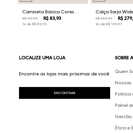
Camiseta Básica Cores Dudalina Masculina
R$
83
,
93
R$
279
R$
119
,
90
R$
559
,
90
1
x de
R$
83
,
93
2
x de
R$
139
,
97
LOCALIZE UMA LOJA
SOBRE 
Quem S
Encontre as lojas mais próximas de você:
Nossas 
Política
Painel d
Gestão 
Ética e 