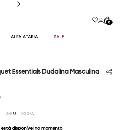
0
ALFAIATARIA
SALE
quet Essentials Dudalina Masculina
P
GG
XGG
 está disponível no momento