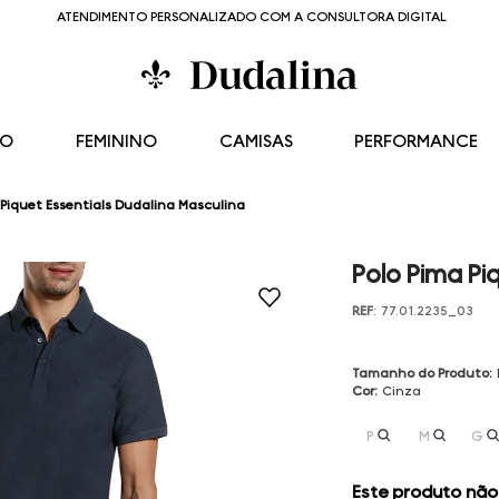
ATENDIMENTO PERSONALIZADO COM A CONSULTORA DIGITAL
NO
FEMININO
CAMISAS
PERFORMANCE
 Piquet Essentials Dudalina Masculina
Polo Pima Pi
REF
:
77.01.2235_03
Tamanho do Produto
:
Cor
:
Cinza
P
M
G
Este produto não