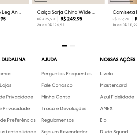
Calça Sarja Wide Leg Ana Dudalina Feminina
Calça Sarja Chino Wide Leg Maquinetada Dudalina Feminina
,
95
R$
249
,
95
R$
499
,
90
R$
159
,
90
2
x de
R$
124
,
97
1
x de
R$
111
,
9
A DUDALINA
AJUDA
NOSSAS AÇÕES
omos
Perguntas Frequentes
Livelo
Lojas
Fale Conosco
Mastercard
 de Privacidade
Minha Conta
Azul Fidelidade
e Privacidade
Troca e Devoluções
AMEX
de Preferências
Regulamentos
Elo
Sustentabilidade
Seja um Revendedor
Duda Squad