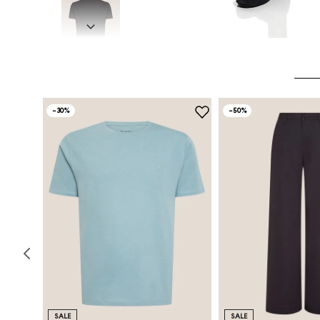
-
30%
-
50%
SALE
SALE