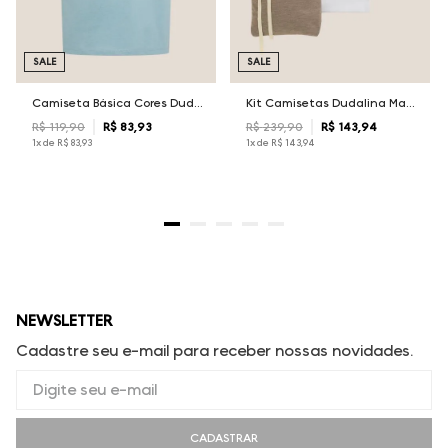
SALE
SALE
Camiseta Básica Cores Dudalina Masculina
Kit Camisetas Dudalina Masculina
R$
119
,
90
R$
83
,
93
R$
239
,
90
R$
143
,
94
1
x de
R$
83
,
93
1
x de
R$
143
,
94
NEWSLETTER
Cadastre seu e-mail para receber nossas novidades.
CADASTRAR