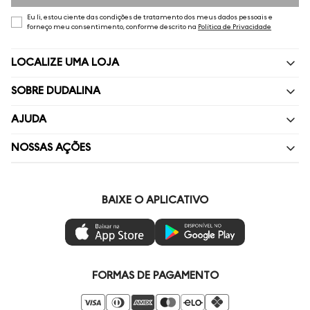
Eu li, estou ciente das condições de tratamento dos meus dados pessoais e
forneço meu consentimento, conforme descrito na
Política de Privacidade
LOCALIZE UMA LOJA
SOBRE DUDALINA
Quem Somos
AJUDA
Nossas Lojas
Perguntas Frequentes
NOSSAS AÇÕES
Política de privacidade
Fale Conosco
Livelo
Painel de Privacidade
Minha Conta
Vai de Visa
BAIXE O APLICATIVO
Gestão de Preferências
Troca e Devoluções
Mastercard
Ética e Sustentabilidade
Regulamentos
Azul Fidelidade
Seja um Revendedor
Duda Squad
FORMAS DE PAGAMENTO
Seja um Franqueado
Venda Corporativa
Compre pelo Whatsapp