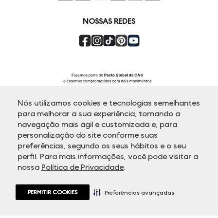
Super Friday
NOSSAS REDES
Nós utilizamos cookies e tecnologias semelhantes
para melhorar a sua experiência, tornando a
navegação mais ágil e customizada e, para
personalização do site conforme suas
ATENDIMENTO
preferências, segundo os seus hábitos e o seu
perfil. Para mais informações, você pode visitar a
nossa
Política de Privacidade
.
© Copyright 2000-2026 - Todos os direitos reservados. A Dudalina
reserva-se no direito de corrigir ou alterar informações como: preços,
promoções e disponibilidade de estoque a qualquer momento.
PERMITIR COOKIES
Em caso de dúvidas:
0800 770 5510.
Preferências avançadas
Horário de Atendimento
das 8h às 20h de segunda a sexta-feira e
sábados das 8h às 14h, exceto feriados.
Rua Othão 405, Vila Leopoldina - 05313-020 São Paulo, SP | CNPJ