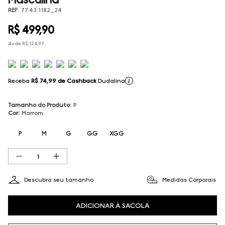
REF
:
77.43.1182_24
R$
499
,
90
4
x de
R$
124
,
97
Receba
R$ 74,99
de Cashback
Dudalina
Tamanho do Produto
:
P
Cor
:
Marrom
P
M
G
GG
XGG
Descubra seu tamanho
Medidas Corporais
ADICIONAR À SACOLA