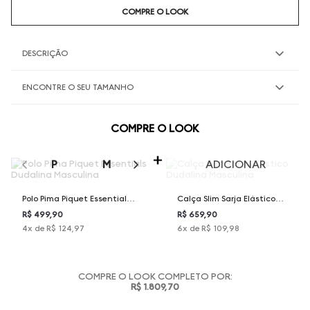
COMPRE O LOOK
DESCRIÇÃO
ENCONTRE O SEU TAMANHO
COMPRE O LOOK
SELECIONE O TAMANHO PARA ADICIONAR
P
M
G
GG
XGG
ADICIONAR
Polo Pima Piquet Essentials
Calça Slim Sarja Elástico
Dudalina Masculina
Dudalina Masculina
R$ 499,90
R$ 659,90
4
x de
R$ 124,97
6
x de
R$ 109,98
COMPRE O LOOK COMPLETO POR:
R$ 1.809,70