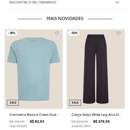
ENCONTRE O SEU TAMANHO
MAIS NOVIDADES
-
30%
-
50%
SALE
SALE
Camiseta Básica Cores Dudalina Masculina
Calça Sarja Wide Leg Ana Dudalina Feminina
R$
119
,
90
R$
83
,
93
R$
559
,
90
R$
279
,
95
1
x de
R$
83
,
93
2
x de
R$
139
,
97