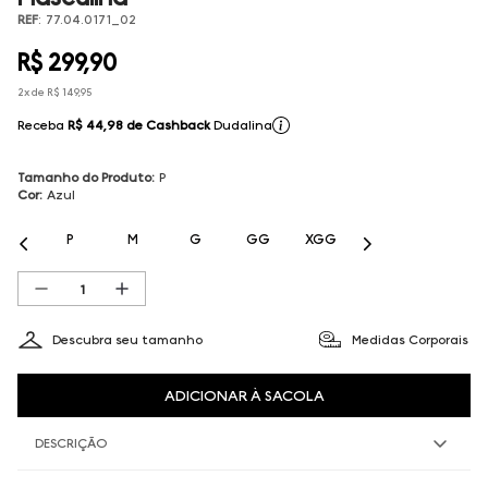
REF
:
77.04.0171_02
R$
299
,
90
2
x de
R$
149
,
95
Receba
R$ 44,98
de Cashback
Dudalina
Tamanho do Produto
:
P
Cor
:
Azul
P
M
G
GG
XGG
Descubra seu tamanho
Medidas Corporais
ADICIONAR À SACOLA
DESCRIÇÃO