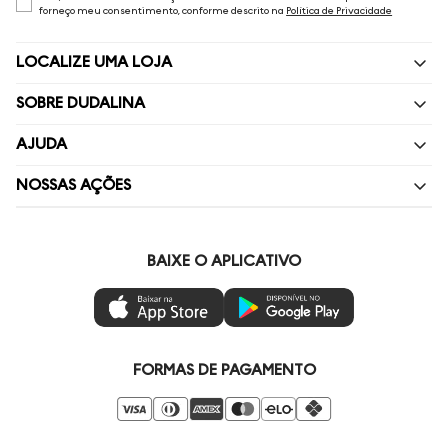
forneço meu consentimento, conforme descrito na
Política de Privacidade
LOCALIZE UMA LOJA
SOBRE DUDALINA
Quem Somos
AJUDA
Nossas Lojas
Perguntas Frequentes
NOSSAS AÇÕES
Política de privacidade
Fale Conosco
Livelo
Painel de Privacidade
Minha Conta
Vai de Visa
BAIXE O APLICATIVO
Gestão de Preferências
Troca e Devoluções
Mastercard
Ética e Sustentabilidade
Regulamentos
Azul Fidelidade
Seja um Revendedor
Duda Squad
FORMAS DE PAGAMENTO
Seja um Franqueado
Venda Corporativa
Compre pelo Whatsapp
Super Friday