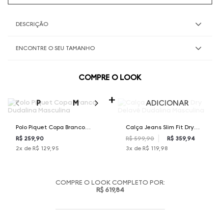
DESCRIÇÃO
ENCONTRE O SEU TAMANHO
COMPRE O LOOK
SELECIONE O TAMANHO PARA ADICIONAR
P
M
G
GG
XGG
ADICIONAR
Polo Piquet Copa Branco
Calça Jeans Slim Fit Dry
Dudalina Masculina
Delavê Dudalina Masculina
R$ 259,90
R$ 599,90
R$ 359,94
2
x de
R$ 129,95
3
x de
R$ 119,98
COMPRE O LOOK COMPLETO POR:
R$ 619,84