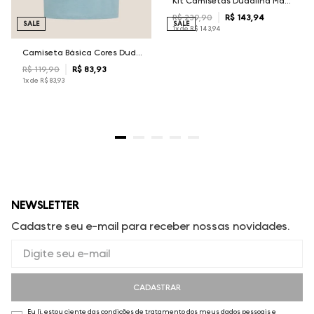
Kit Camisetas Dudalina Masculina
R$
239
,
90
R$
143
,
94
SALE
SALE
1
x de
R$
143
,
94
Camiseta Básica Cores Dudalina Masculina
R$
119
,
90
R$
83
,
93
1
x de
R$
83
,
93
NEWSLETTER
Cadastre seu e-mail para receber nossas novidades.
CADASTRAR
Eu li, estou ciente das condições de tratamento dos meus dados pessoais e