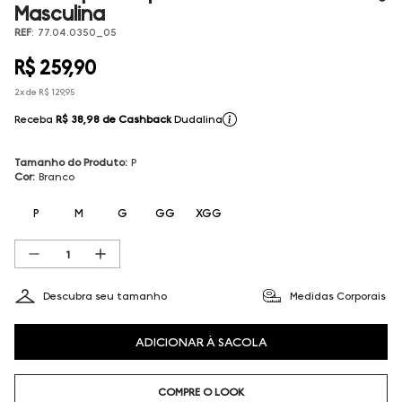
Masculina
REF
:
77.04.0350_05
R$
259
,
90
2
x de
R$
129
,
95
Receba
R$ 38,98
de Cashback
Dudalina
Tamanho do Produto
:
P
Cor
:
Branco
P
M
G
GG
XGG
Descubra seu tamanho
Medidas Corporais
ADICIONAR À SACOLA
COMPRE O LOOK