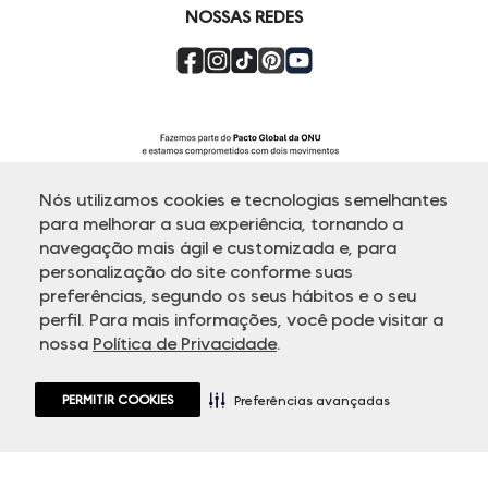
NOSSAS REDES
Nós utilizamos cookies e tecnologias semelhantes
para melhorar a sua experiência, tornando a
navegação mais ágil e customizada e, para
personalização do site conforme suas
ATENDIMENTO
preferências, segundo os seus hábitos e o seu
perfil. Para mais informações, você pode visitar a
nossa
Política de Privacidade
.
© Copyright 2000-2026 - Todos os direitos reservados. A Dudalina
reserva-se no direito de corrigir ou alterar informações como: preços,
promoções e disponibilidade de estoque a qualquer momento.
PERMITIR COOKIES
Em caso de dúvidas:
0800 770 5510.
Preferências avançadas
Horário de Atendimento
das 8h às 20h de segunda a sexta-feira e
sábados das 8h às 14h, exceto feriados.
Rua Othão 405, Vila Leopoldina - 05313-020 São Paulo, SP | CNPJ
49.669.856/0001-43.