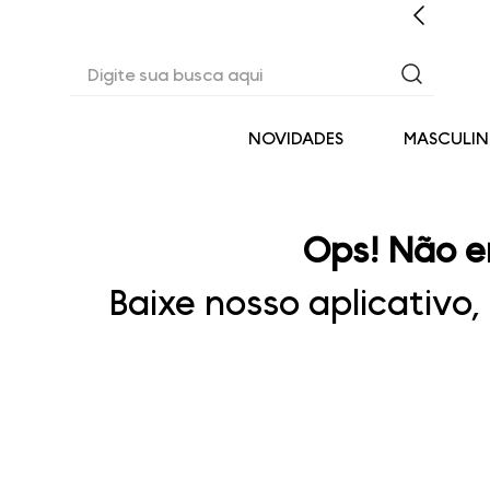
EM ATÉ 6X SEM JUROS* OU 3% OFF NO PIX
Digite sua busca aqui
NOVIDADES
MASCULI
Ops! Não e
Baixe nosso aplicativo