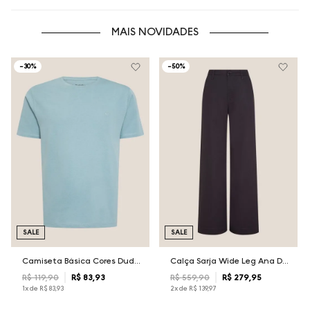
MAIS NOVIDADES
-
30%
-
50%
SALE
SALE
Camiseta Básica Cores Dudalina Masculina
Calça Sarja Wide Leg Ana Dudalina Feminina
R$
119
,
90
R$
83
,
93
R$
559
,
90
R$
279
,
95
1
x de
R$
83
,
93
2
x de
R$
139
,
97