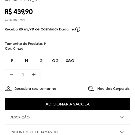
R$
439
,
90
4
x de
R$
109
,
97
Receba
R$ 65,99
de Cashback
Dudalina
Tamanho do Produto
:
P
Cor
:
Cinza
P
M
G
GG
XGG
Descubra seu tamanho
Medidas Corporais
ADICIONAR À SACOLA
DESCRIÇÃO
ENCONTRE O SEU TAMANHO