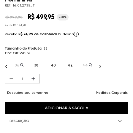
REF
:
16.01.2735_11
R$
499
,
95
R$
999
,
90
-
50%
4
x de
R$
124
,
98
Receba
R$ 74,99
de Cashback
Dudalina
Tamanho do Produto
:
38
Cor
:
Off White
36
38
40
42
44
Descubra seu tamanho
Medidas Corporais
ADICIONAR À SACOLA
DESCRIÇÃO