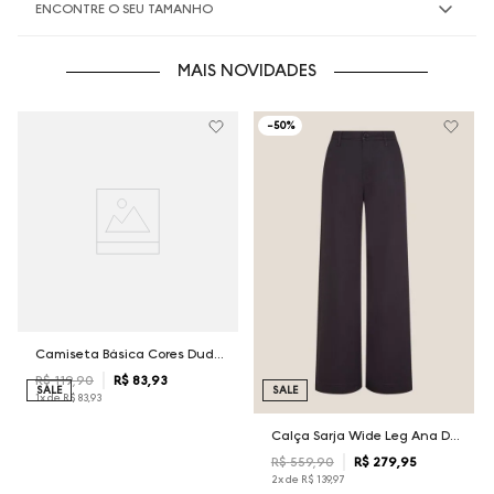
ENCONTRE O SEU TAMANHO
MAIS NOVIDADES
-
50%
Camiseta Básica Cores Dudalina Masculina
R$
119
,
90
R$
83
,
93
SALE
SALE
1
x de
R$
83
,
93
Calça Sarja Wide Leg Ana Dudalina Feminina
R$
559
,
90
R$
279
,
95
2
x de
R$
139
,
97