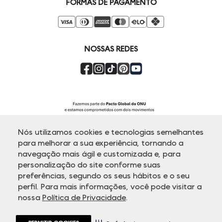
FORMAS DE PAGAMENTO
Seja um Franqueado
Venda Corporativa
Compre pelo Whatsapp
Super Friday
NOSSAS REDES
Nós utilizamos cookies e tecnologias semelhantes
para melhorar a sua experiência, tornando a
navegação mais ágil e customizada e, para
personalização do site conforme suas
ATENDIMENTO
preferências, segundo os seus hábitos e o seu
perfil. Para mais informações, você pode visitar a
nossa
Política de Privacidade
.
© Copyright 2000-2026 - Todos os direitos reservados. A Dudalina
reserva-se no direito de corrigir ou alterar informações como: preços,
promoções e disponibilidade de estoque a qualquer momento.