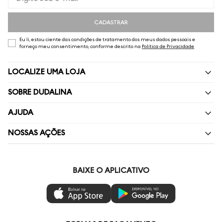
CADASTRAR
Eu li, estou ciente das condições de tratamento dos meus dados pessoais e
forneço meu consentimento, conforme descrito na
Política de Privacidade
LOCALIZE UMA LOJA
SOBRE DUDALINA
Quem Somos
AJUDA
Nossas Lojas
Perguntas Frequentes
NOSSAS AÇÕES
Política de privacidade
Fale Conosco
Livelo
Painel de Privacidade
Minha Conta
Vai de Visa
BAIXE O APLICATIVO
Gestão de Preferências
Troca e Devoluções
Mastercard
Ética e Sustentabilidade
Regulamentos
Azul Fidelidade
Seja um Revendedor
Duda Squad