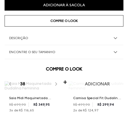
ADICIONAR À SACOLA
COMPRE O LOOK
DESCRIÇÃO
ENCONTRE O SEU TAMANHO
COMPRE O LOOK
SELECIONE O TAMANHO PARA ADICIONAR
38
ADICIONAR
Saia Midi Maquinetada
Camisa Special Fit Dudalina
Dudalina Feminina
Feminina
R$ 699,90
R$ 349,95
R$ 499,90
R$ 299,94
3
x de
R$ 116,65
2
x de
R$ 124,97