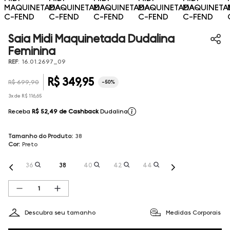
Saia Midi Maquinetada Dudalina
Feminina
REF
:
16.01.2697_09
R$
349
,
95
R$
699
,
90
-
50%
3
x de
R$
116
,
65
Receba
R$ 52,49
de Cashback
Dudalina
Tamanho do Produto
:
38
Cor
:
Preto
36
38
40
42
44
Descubra seu tamanho
Medidas Corporais