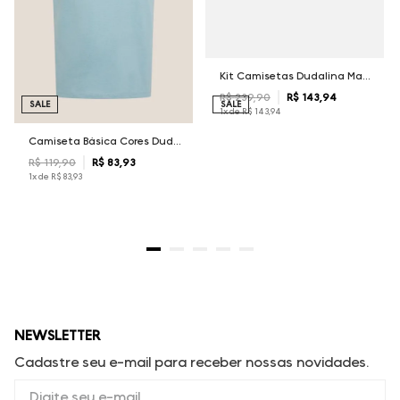
Kit Camisetas Dudalina Masculina
R$
239
,
90
R$
143
,
94
SALE
SALE
1
x de
R$
143
,
94
Camiseta Básica Cores Dudalina Masculina
R$
119
,
90
R$
83
,
93
1
x de
R$
83
,
93
NEWSLETTER
Cadastre seu e-mail para receber nossas novidades.