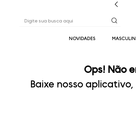
EM ATÉ 6X SEM JUROS* OU 3% OFF NO PIX
Digite sua busca aqui
NOVIDADES
MASCULI
Ops! Não e
Baixe nosso aplicativo