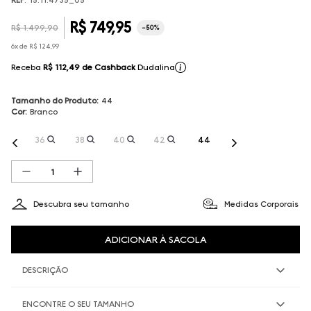
R$
749
,
95
R$
1
.
499
,
90
-
50%
6
x de
R$
124
,
99
Receba
R$ 112,49
de Cashback
Dudalina
Tamanho do Produto
:
44
Cor
:
Branco
36
38
40
42
44
Descubra seu tamanho
Medidas Corporais
ADICIONAR À SACOLA
DESCRIÇÃO
ENCONTRE O SEU TAMANHO