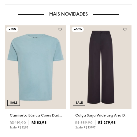
MAIS NOVIDADES
-
30%
-
50%
SALE
SALE
Camiseta Básica Cores Dudalina Masculina
Calça Sarja Wide Leg Ana Dudalina Feminina
R$
119
,
90
R$
83
,
93
R$
559
,
90
R$
279
,
95
1
x de
R$
83
,
93
2
x de
R$
139
,
97