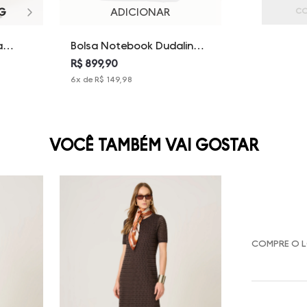
G
ADICIONAR
CO
Bolsa Notebook Dudalina
a
Feminina
R$ 899,90
6
x de
R$ 149,98
VOCÊ TAMBÉM VAI GOSTAR
COMPRE O 