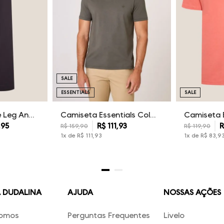
SALE
ESSENTIALS
SALE
Calça Sarja Wide Leg Ana Dudalina Feminina
Camiseta Essentials Color Dudalina Masculina
,
95
R$
111
,
93
R
R$
159
,
90
R$
119
,
90
1
x de
R$
111
,
93
1
x de
R$
83
,
9
A DUDALINA
AJUDA
NOSSAS AÇÕES
omos
Perguntas Frequentes
Livelo