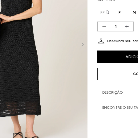
PP
P
M
Descubra seu t
ADICI
CO
DESCRIÇÃO
ENCONTRE O SEU 