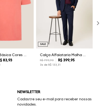
SALE
Camiseta Básica Cores Dudalina Masculina
Calça Alfaiataria Malha Dudalina Masculina
$
83
,
93
R$
399
,
95
R$
799
,
90
3
3
x de
R$
133
,
31
NEWSLETTER
Cadastre seu e-mail para receber nossas
novidades.