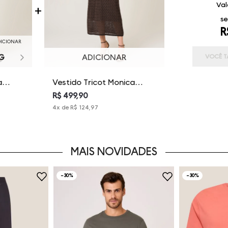
Val
se
R
DICIONAR
G
ADICIONAR
VOCÊ T
a
Vestido Tricot Monica
Dudalina Feminina
R$ 499,90
4
x de
R$ 124,97
MAIS NOVIDADES
-
30%
-
30%