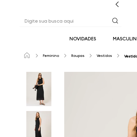
CASHBACK EM TODAS AS COMPRAS
Digite sua busca aqui
NOVIDADES
MASCULI
Feminino
Roupas
Vestidos
Vestid