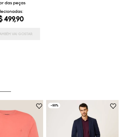
or das peças
lecionadas:
$ 499,90
AMBÉM VAI GOSTAR
-
50%