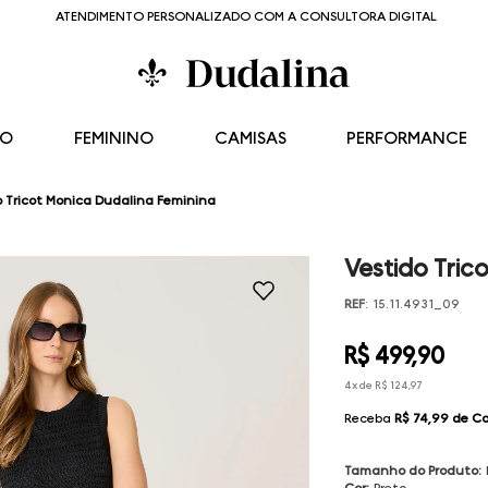
ATENDIMENTO PERSONALIZADO COM A CONSULTORA DIGITAL
NO
FEMININO
CAMISAS
PERFORMANCE
o Tricot Monica Dudalina Feminina
Vestido Tric
REF
:
15.11.4931_09
R$
499
,
90
4
x de
R$
124
,
97
Receba
R$ 74,99
de C
Tamanho do Produto
:
Cor
:
Preto