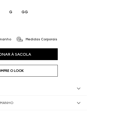
G
GG
amanho
Medidas Corporais
ONAR À SACOLA
MPRE O LOOK
TAMANHO