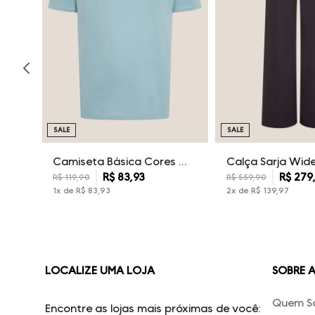
SALE
SALE
Camiseta Básica Cores Dudalina Masculina
R$
83
,
93
R$
279
R$
119
,
90
R$
559
,
90
1
x de
R$
83
,
93
2
x de
R$
139
,
97
LOCALIZE UMA LOJA
SOBRE 
Quem S
Encontre as lojas mais próximas de você: