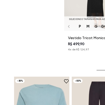
SELECIONE O TAMANHO PARA A
P
M
G
G
Vestido Tricot Monic
Dudalina Feminina
R$ 499,90
4
x de
R$ 124,97
-
30%
-
50%