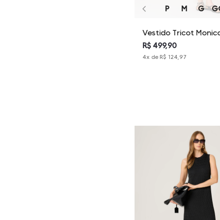
P
M
G
G
Vestido Tricot Monic
Dudalina Feminina
R$ 499,90
4
x de
R$ 124,97