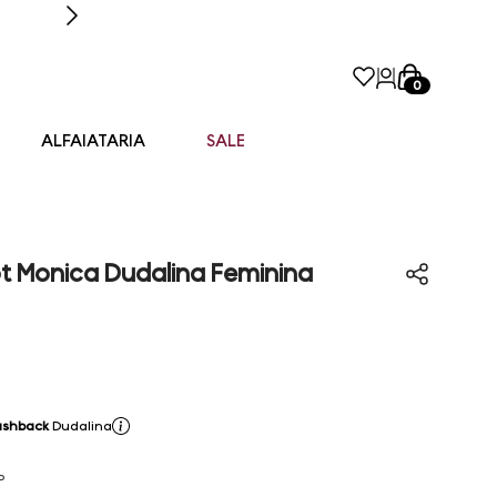
0
ALFAIATARIA
SALE
ot Monica Dudalina Feminina
ashback
Dudalina
P